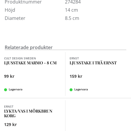
och tål maskindisk, micro och ugn.
Produktnummer
274284
Höjd
14 cm
Orientservisen finns att köpa på vår
Diameter
8.5 cm
inredningsavdelning i Kungens Kurvabutiken.
Välkommen in!
Relaterade produkter
Finns i fler val (2)
Finns i fler val (9)
CULT DESIGN SWEDEN
ERNST
LJUSSTAKE MARMO - 8 CM
LJUSSTAKE I TRÄ ERNST
99 kr
159 kr
Lagervara
Lagervara
Finns i fler val (2)
ERNST
LYKTA/VAS I MÖRKBRUN
KORG
129 kr