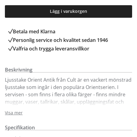
Lägg i varukorgen
Betala med Klarna
Personlig service och kvalitet sedan 1946
Valfria och trygga leveransvillkor
Beskrivning
Ljusstake Orient Antik från Cult är en vackert mönstrad
ljusstake som ingår i den populära Orientserien. I
servisen - som finns i flera olika färger - finns mindre
muggar, vaser, tallrikar, skålar, uppläggningsfat och
mycket mer. Den vackra mönstereffekten i
Visa mer
Orientserien skapas för hand av duktiga hantverkare.
Tekniken gör att glasyren kan skifta en aning i färgton
Specifikation
mellan olika produkter. Serien är tillverkad av stengods