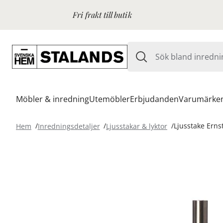
Fri frakt till butik
Möbler & inredning
Utemöbler
Erbjudanden
Varumärke
Hem
Inredningsdetaljer
Ljusstakar & lyktor
Ljusstake Erns