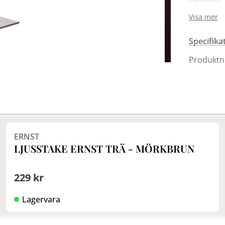
Visa mer
Ljusstaka
Sollentu
Specifika
Produkt
Finns i fler val (2)
ERNST
LJUSSTAKE ERNST TRÄ - MÖRKBRUN
229 kr
Lagervara