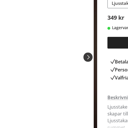
Ljussta
349 kr
Lagerva
Betal
Person
Valfri
Beskrivn
Ljusstake
skapar ti
Ljusstakar
rummet.