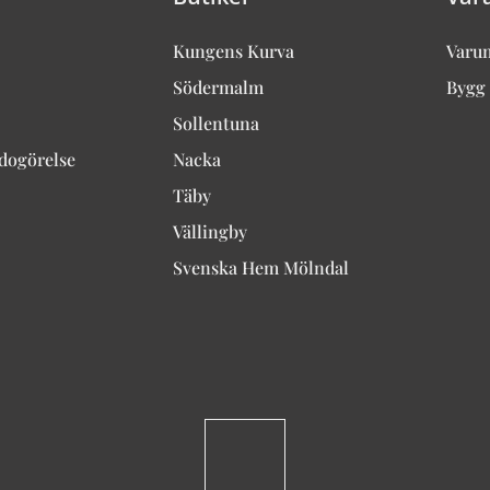
Kungens Kurva
Varu
Södermalm
Bygg 
Sollentuna
edogörelse
Nacka
Täby
Vällingby
Svenska Hem Mölndal