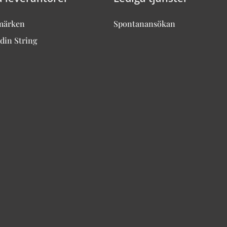
märken
Spontanansökan
din String