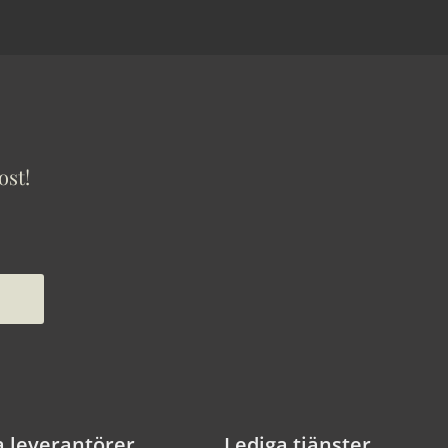
ost!
a leverantörer
Lediga tjänster