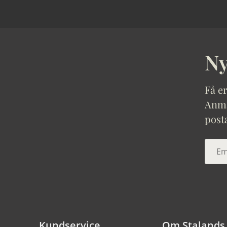
Ny
Få er
Anmäl
post
Kundservice
Om Stalands