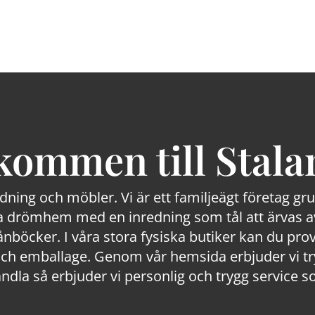
kommen till Stala
edning och möbler. Vi är ett familjeägt företag g
 drömhem med en inredning som tål att ärvas av
lånböcker. I våra stora fysiska butiker kan du prov
 emballage. Genom vår hemsida erbjuder vi trygg
ndla så erbjuder vi personlig och trygg service s