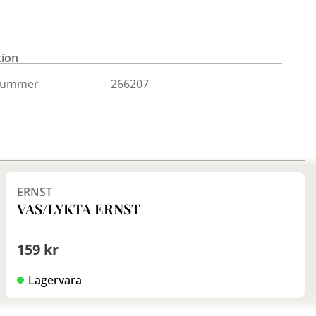
rna går att köpa online och i Kungens Kurva och
na. Välkommen in!
tion
nummer
266207
ERNST
VAS/LYKTA ERNST
159 kr
Lagervara