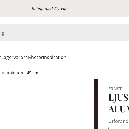
Betala med Klarna
n
Lagervaror
Nyheter
Inspiration
t Aluminium - 45 cm
ERNST
LJUS
ALU
Utförand