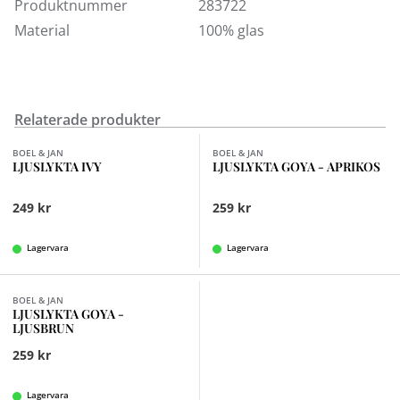
Produktnummer
283722
Lykta Aria finns att köpa i vår butik i Kungens Kurva.
Material
100% glas
Välkommen in!
Relaterade produkter
Finns i fler val (2)
BOEL & JAN
BOEL & JAN
LJUSLYKTA IVY
LJUSLYKTA GOYA - APRIKOS
249 kr
259 kr
Lagervara
Lagervara
Finns i fler val (2)
BOEL & JAN
LJUSLYKTA GOYA -
LJUSBRUN
259 kr
Lagervara