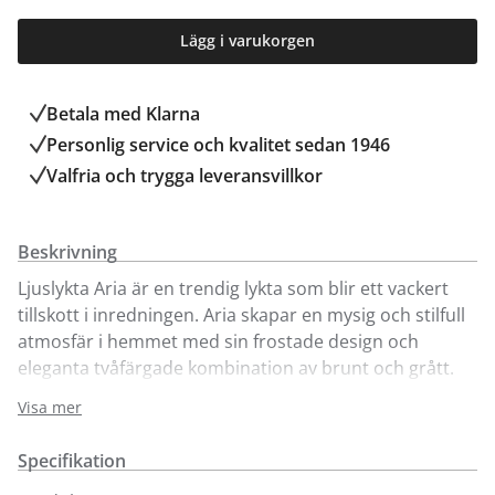
Lägg i varukorgen
Betala med Klarna
Personlig service och kvalitet sedan 1946
Valfria och trygga leveransvillkor
Beskrivning
Ljuslykta Aria är en trendig lykta som blir ett vackert
tillskott i inredningen. Aria skapar en mysig och stilfull
atmosfär i hemmet med sin frostade design och
eleganta tvåfärgade kombination av brunt och grått.
Aria som här visas i tre olika storlekar är fina att
Visa mer
kombinera. Placera lyktan i fönstret, på en hylla eller
ett bord för att skapa en lugnande belysning och
Specifikation
harmonisk stämning.