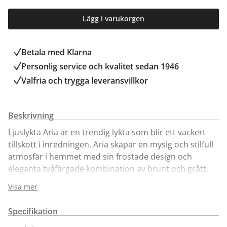
Lägg i varukorgen
Betala med Klarna
Personlig service och kvalitet sedan 1946
Valfria och trygga leveransvillkor
Beskrivning
Ljuslykta Aria är en trendig lykta som blir ett vackert
tillskott i inredningen. Aria skapar en mysig och stilfull
atmosfär i hemmet med sin frostade design och
eleganta tvåfärgade kombination av brunt och grått.
Aria som här visas i tre olika storlekar är fina att
Visa mer
kombinera. Placera lyktan i fönstret, på en hylla eller
ett bord för att skapa en lugnande belysning och
Specifikation
harmonisk stämning.