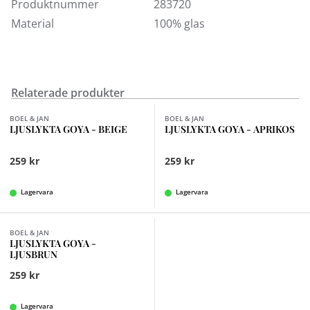
Produktnummer
283720
Lykta Aria finns att köpa i vår butik i Kungens Kurva.
Material
100% glas
Välkommen in!
Relaterade produkter
Finns i fler val (2)
Finns i fler val (2)
BOEL & JAN
BOEL & JAN
LJUSLYKTA GOYA - BEIGE
LJUSLYKTA GOYA - APRIKOS
259 kr
259 kr
Lagervara
Lagervara
Finns i fler val (2)
BOEL & JAN
LJUSLYKTA GOYA -
LJUSBRUN
259 kr
Lagervara