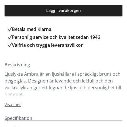
Lägg i varukorgen
Betala med Klarna
Personlig service och kvalitet sedan 1946
Valfria och trygga leveransvillkor
Beskrivning
Ljuslykta Ambra är en ljushållare i spräckligt brunt och
beige glas. Designen är levande och lekfull och den
vackra lyktan ger ett lugnande ljus och personlighet till
hemmet.
Visa mer
Lyktan går att köpa online och i vår butik i Kungens
Kurva. Välkommen in!
Specifikation