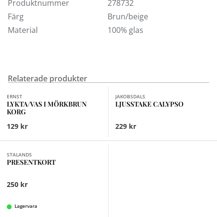
Produktnummer
278732
Färg
Brun/beige
Material
100% glas
Relaterade produkter
Finns i fler val (2)
ERNST
JAKOBSDALS
LYKTA/VAS I MÖRKBRUN
LJUSSTAKE CALYPSO
KORG
129 kr
229 kr
Finns i fler val (3)
STALANDS
PRESENTKORT
250 kr
Lagervara