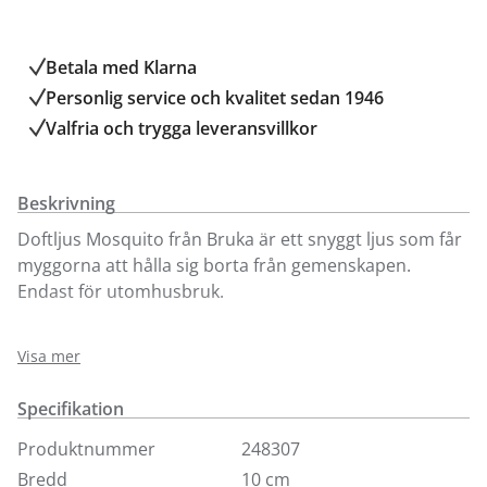
Betala med Klarna
Personlig service och kvalitet sedan 1946
Valfria och trygga leveransvillkor
Beskrivning
Doftljus Mosquito från Bruka är ett snyggt ljus som får
myggorna att hålla sig borta från gemenskapen.
Endast för utomhusbruk.
Mosquito doftljus finns i Kungens Kurva- och
Visa mer
Sollentunabutiken. Välkomna in!
Specifikation
Produktnummer
248307
Bredd
10 cm