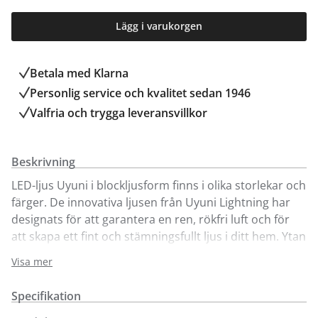
Lägg i varukorgen
Betala med Klarna
Personlig service och kvalitet sedan 1946
Valfria och trygga leveransvillkor
Beskrivning
LED-ljus Uyuni i blockljusform finns i olika storlekar och
färger. De innovativa ljusen från Uyuni Lightning har
designats för att garantera en ren, rökfri luft och för
att skapa ett fint och stämningsfullt ljus i ditt hem. Ytan
på ljusen är av äkta vax. De doftfria ljusen har en
Visa mer
varmvit, mjukt flimrande flamma. Uyunis ljus innehåller
inga av de skadliga kemikalier som frisläpps från
Specifikation
vanliga vaxljus.