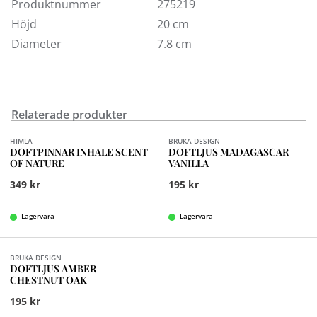
Ljusen kan styras med en fjärrkontroll
Produktnummer
275219
Ljusen är dimbara och har tre nivåer av ljusstyrka
Höjd
20 cm
4|6|8|10 timmars timer
Diameter
7.8 cm
On|Off-kontroll för alla ljus samtidigt
Blockljusen lyser över 1000 timmar
Relaterade produkter
HIMLA
BRUKA DESIGN
DOFTPINNAR INHALE SCENT
DOFTLJUS MADAGASCAR
OF NATURE
VANILLA
349 kr
195 kr
Lagervara
Lagervara
BRUKA DESIGN
DOFTLJUS AMBER
CHESTNUT OAK
195 kr