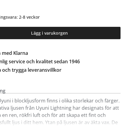
ingsvara: 2-8 veckor
Lägg i varukorgen
a med Klarna
lig service och kvalitet sedan 1946
a och trygga leveransvillkor
ing
yuni i blockljusform finns i olika storlekar och färger.
tiva ljusen från Uyuni Lightning har designats för att
en ren, rökfri luft och för att skapa ett fint och
ullt ljus i ditt hem. Ytan på ljusen är av äkta vax. De
ljusen har en varmvit, mjukt flimrande flamma. Uyunis