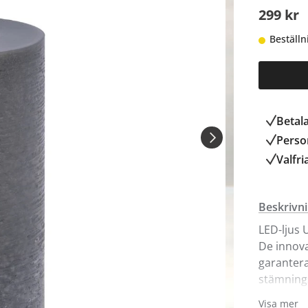
299 kr
Beställn
Betal
Person
Valfri
Beskrivn
LED-ljus U
De innova
garantera 
stämningsf
doftfria 
Visa mer