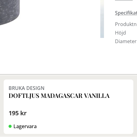
ljus inne
från vanli
Specifika
Ljusen ka
Ljusen är
Produkt
4|6|8|10
Höjd
On|Off-kon
Diameter
Blockljus
BRUKA DESIGN
DOFTLJUS MADAGASCAR VANILLA
195 kr
Lagervara