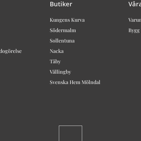
Butiker
Vår
Kungens Kurva
Varu
Södermalm
Bygg 
Sollentuna
edogörelse
Nacka
Täby
Vällingby
Svenska Hem Mölndal