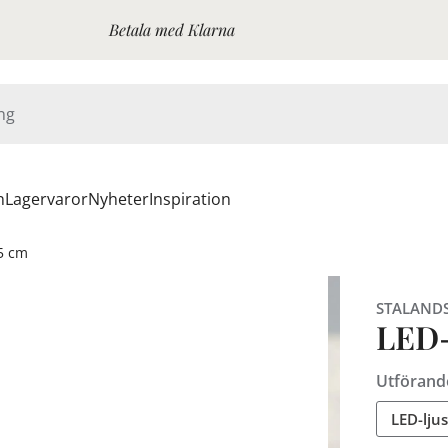
Betala med Klarna
n
Lagervaror
Nyheter
Inspiration
15 cm
STALAND
LED-
Utförand
LED-lju