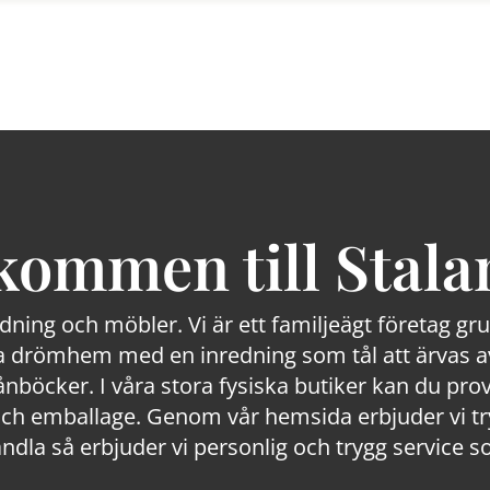
kommen till Stala
edning och möbler. Vi är ett familjeägt företag g
 drömhem med en inredning som tål att ärvas av
lånböcker. I våra stora fysiska butiker kan du prov
 emballage. Genom vår hemsida erbjuder vi trygg
ndla så erbjuder vi personlig och trygg service s