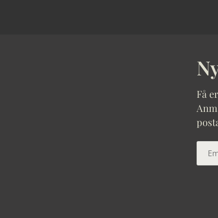
Ny
Få er
Anmäl
post