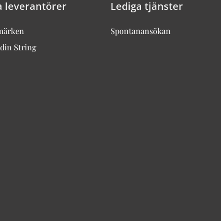
a leverantörer
Lediga tjänster
märken
Spontanansökan
din String