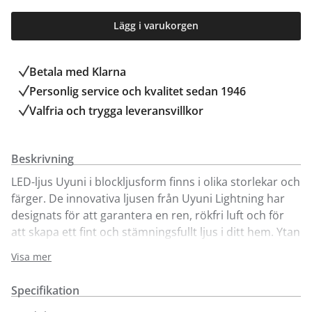
Lägg i varukorgen
Betala med Klarna
Personlig service och kvalitet sedan 1946
Valfria och trygga leveransvillkor
Beskrivning
LED-ljus Uyuni i blockljusform finns i olika storlekar och
färger. De innovativa ljusen från Uyuni Lightning har
designats för att garantera en ren, rökfri luft och för
att skapa ett fint och stämningsfullt ljus i ditt hem. Ytan
på ljusen är av äkta vax. De doftfria ljusen har en
Visa mer
varmvit, mjukt flimrande flamma. Uyunis ljus innehåller
inga av de skadliga kemikalier som frisläpps från
Specifikation
vanliga vaxljus.