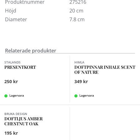
Ljusen kan styras med en fjärrkontroll
Produktnummer
275216
Ljusen är dimbara och har tre nivåer av ljusstyrka
Höjd
20 cm
4|6|8|10 timmars timer
Diameter
7.8 cm
On|Off-kontroll för alla ljus samtidigt
Blockljusen lyser över 1000 timmar
Relaterade produkter
Finns i fler val (3)
STALANDS
HIMLA
PRESENTKORT
DOFTPINNAR INHALE SCENT
OF NATURE
250 kr
349 kr
Lagervara
Lagervara
BRUKA DESIGN
DOFTLJUS AMBER
CHESTNUT OAK
195 kr