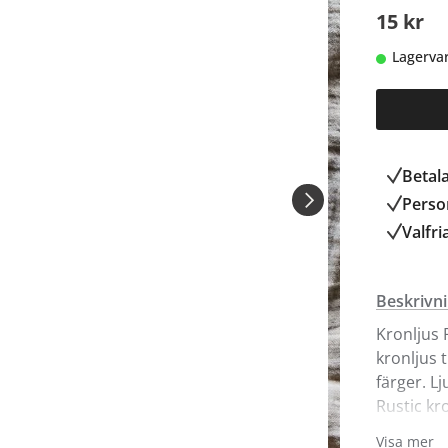
15 kr
Lagerva
Betal
Person
Valfri
Beskrivn
Kronljus 
kronljus t
färger. L
Rustic kr
Visa mer