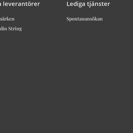
a leverantörer
Lediga tjänster
märken
Spontanansökan
din String