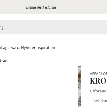
Betala med Klarna
n
Lagervaror
Nyheter
Inspiration
28 cm
AFFARI O
KRON
Utförand
Kronljus