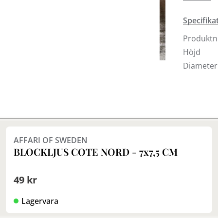
Ljusen fi
Sollentun
Specifika
ljus från 
butikern
Produkt
Höjd
Diameter
Finns i fler val (11)
AFFARI OF SWEDEN
BLOCKLJUS COTE NORD - 7x7,5 CM
49 kr
Lagervara