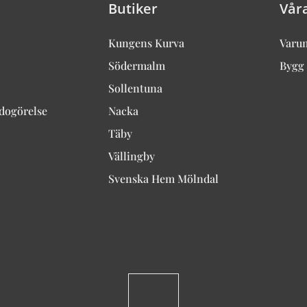
Butiker
Vår
Kungens Kurva
Varu
Södermalm
Bygg 
Sollentuna
edogörelse
Nacka
Täby
Vällingby
Svenska Hem Mölndal