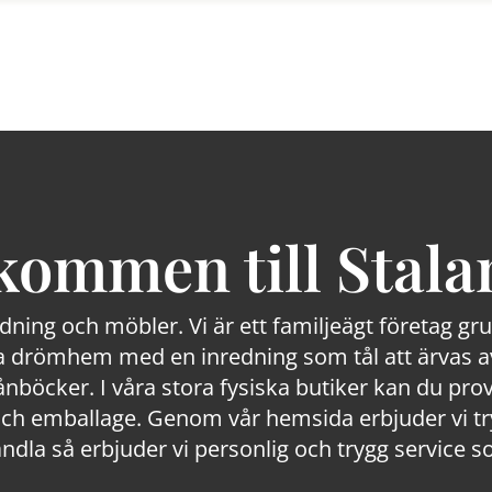
kommen till Stala
edning och möbler. Vi är ett familjeägt företag g
 drömhem med en inredning som tål att ärvas av
lånböcker. I våra stora fysiska butiker kan du prov
 emballage. Genom vår hemsida erbjuder vi trygg
ndla så erbjuder vi personlig och trygg service s