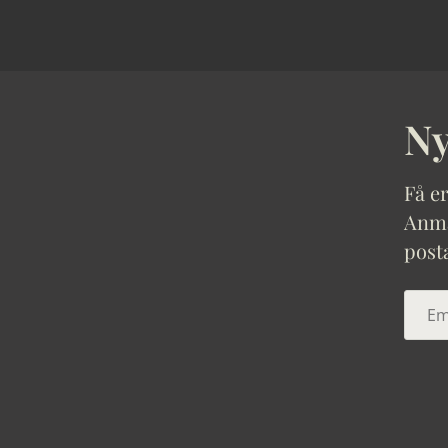
Ny
Få er
Anmäl
post