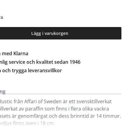
ra
Lägg i varukorgen
a med Klarna
lig service och kvalitet sedan 1946
a och trygga leveransvillkor
ing
Rustic från Affari of Sweden är ett svensktillverkat
illverkat av paraffin som finns i flera olika vackra
jusets är genomfärgat och dess brinntid är 14 timmar.
onljus finns även i 18 cm.