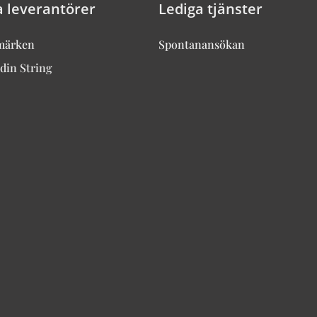
a leverantörer
Lediga tjänster
märken
Spontanansökan
din String