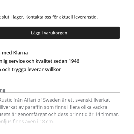
gt slut i lager. Kontakta oss för aktuell leveranstid.
Lägg i varukorgen
a med Klarna
lig service och kvalitet sedan 1946
a och trygga leveransvillkor
ing
Rustic från Affari of Sweden är ett svensktillverkat
illverkat av paraffin som finns i flera olika vackra
jusets är genomfärgat och dess brinntid är 14 timmar.
onljus finns även i 18 cm.