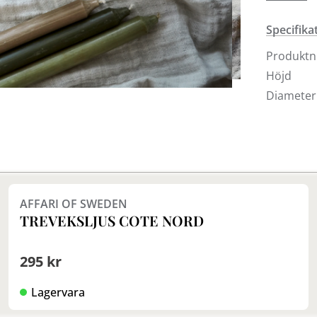
Ljusen fi
Sollentun
Specifika
ljus från 
butikern
Produkt
Höjd
Diameter
Finns i fler val (4)
AFFARI OF SWEDEN
TREVEKSLJUS COTE NORD
295 kr
Lagervara