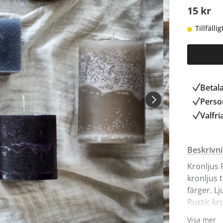
15 kr
Tillfälli
Betal
Person
Valfri
Beskrivn
Kronljus 
kronljus t
färger. L
Rustic kr
Visa mer