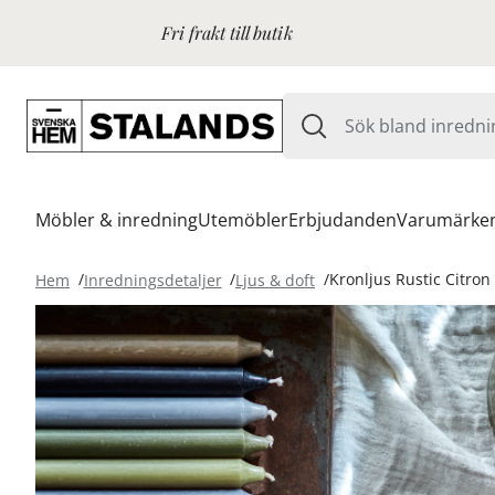
Fri frakt till butik
Möbler & inredning
Utemöbler
Erbjudanden
Varumärke
Hem
Inredningsdetaljer
Ljus & doft
Kronljus Rustic Citron