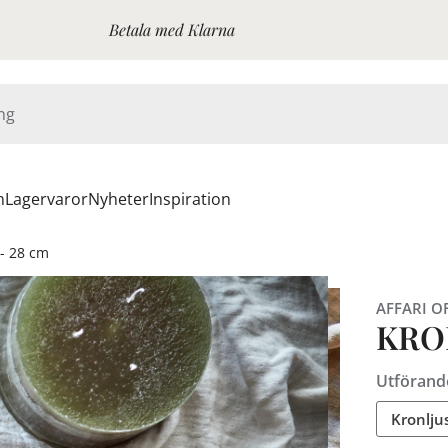
Betala med Klarna
n
Lagervaror
Nyheter
Inspiration
 - 28 cm
AFFARI O
KRON
Utförand
Kronljus