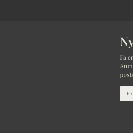
Ny
Få er
Anmäl
post