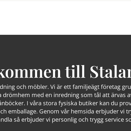
kommen till Stala
edning och möbler. Vi är ett familjeägt företag g
 drömhem med en inredning som tål att ärvas av
lånböcker. I våra stora fysiska butiker kan du prov
 emballage. Genom vår hemsida erbjuder vi trygg
ndla så erbjuder vi personlig och trygg service s