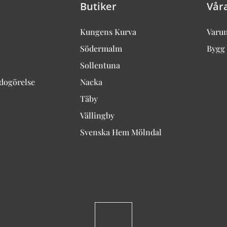
Butiker
Vår
Kungens Kurva
Varu
Södermalm
Bygg 
Sollentuna
edogörelse
Nacka
Täby
Vällingby
Svenska Hem Mölndal