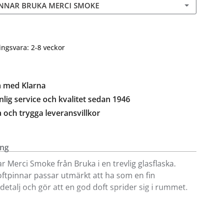
NNAR BRUKA MERCI SMOKE
ingsvara: 2-8 veckor
a med Klarna
lig service och kvalitet sedan 1946
a och trygga leveransvillkor
ing
r Merci Smoke från Bruka i en trevlig glasflaska.
ftpinnar passar utmärkt att ha som en fin
etalj och gör att en god doft sprider sig i rummet.
t att köpa i våra inredningsbutiker i Kungens Kurva