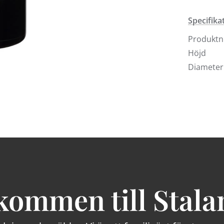
och Sollen
Välkomme
Specifika
Produkt
Höjd
Diameter
kommen till Stala