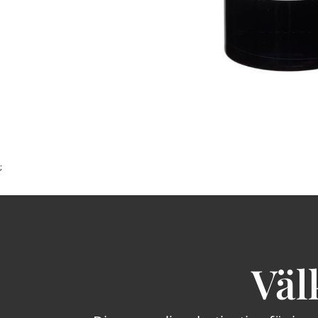
;
Väl