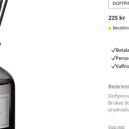
DOFTPI
225 kr
Beställn
Betal
Person
Valfri
Beskrivn
Doftpinna
Brukas do
prydnadsd
Går endas
Visa mer