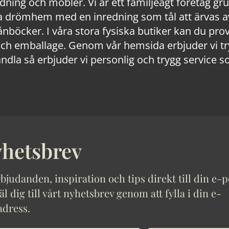
edning och möbler. Vi är ett familjeägt företag g
 drömhem med en inredning som tål att ärvas av
lånböcker. I våra stora fysiska butiker kan du prov
 emballage. Genom vår hemsida erbjuder vi trygg
ndla så erbjuder vi personlig och trygg service s
hetsbrev
bjudanden, inspiration och tips direkt till din e-p
 dig till vårt nyhetsbrev genom att fylla i din e-
adress.