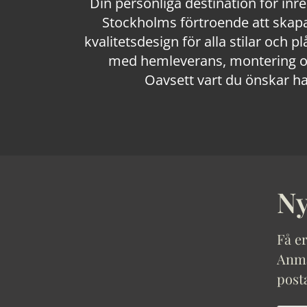
Din personliga destination för inr
Stockholms förtroende att skapa
kvalitetsdesign för alla stilar och p
med hemleverans, montering och
Oavsett vart du önskar ha
Ny
Få er
Anmäl
post