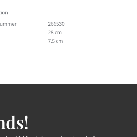
tuna. Vi har ett flertal olika dofter och färger.
n in!
tion
nummer
266530
28 cm
7.5 cm
nds!