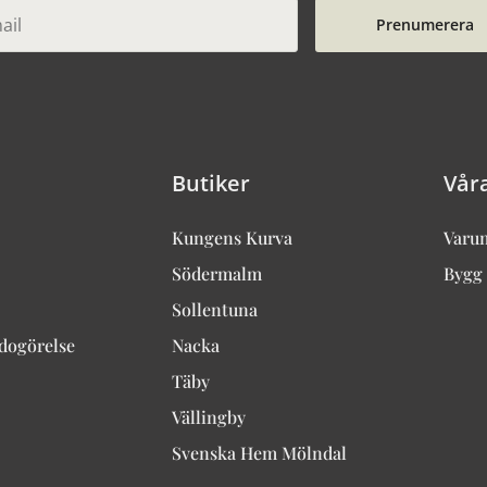
Prenumerera
Butiker
Vår
Kungens Kurva
Varu
Södermalm
Bygg 
Sollentuna
edogörelse
Nacka
Täby
Vällingby
Svenska Hem Mölndal