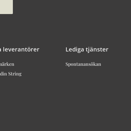
a leverantörer
Lediga tjänster
märken
Spontanansökan
din String