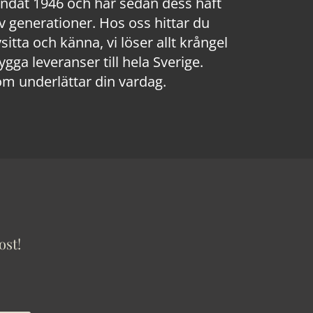
rundat 1946 och har sedan dess haft
 generationer. Hos oss hittar du
sitta och känna, vi löser allt krångel
a leveranser till hela Sverige.
om underlättar din vardag.
ost!