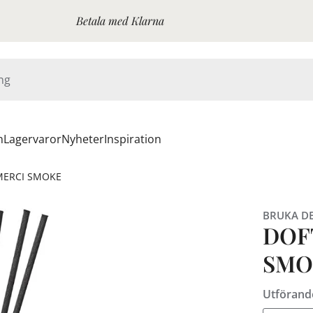
Betala med Klarna
n
Lagervaror
Nyheter
Inspiration
MERCI SMOKE
BRUKA D
DOF
SMO
Utförand