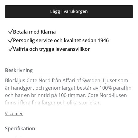
Lägg i varukorgen
Betala med Klarna
Personlig service och kvalitet sedan 1946
Valfria och trygga leveransvillkor
Beskrivning
Blockljus Cote Nord från Affari of Sweden. Ljuset som
är handgjort och genomfärgat består av 100% paraffin
och har en brinntid på 100 timmar. Cote Nord-ljusen
finns i flera fina färger och olika storlekar.
Visa mer
Ljusen finns endast att köpa på våra
inredningsavdelningar i Sollentuna och Kungens
Specifikation
Kurva. Färger i sortimentet kan variera. Välkommen in!