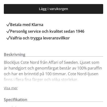
Lägg i varukorgen
Betala med Klarna
Personlig service och kvalitet sedan 1946
Valfria och trygga leveransvillkor
Beskrivning
Blockljus Cote Nord från Affari of Sweden. Ljuset som
är handgjort och genomfärgat består av 100% paraffin
och har en brinntid på 100 timmar. Cote Nord-ljusen
finns i flera fina färger och olika storlekar.
Visa mer
Ljusen finns endast att köpa på våra
inredningsavdelningar i Sollentuna och Kungens
Specifikation
Kurva. Färger i sortimentet kan variera. Välkommen in!