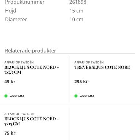
Produktnummer
261898
Höjd
15 cm
Diameter
10 cm
Relaterade produkter
Finns i fler val (11)
Finns i fler val (4)
AFFARI OF SWEDEN
AFFARI OF SWEDEN
BLOCKLJUS COTE NORD -
TREVEKSLJUS COTE NORD
7x7,5 CM
49 kr
295 kr
Lagervara
Lagervara
Finns i fler val (6)
AFFARI OF SWEDEN
BLOCKLJUS COTE NORD -
7x15 CM
75 kr