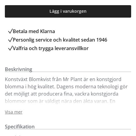
Lägg i varukorgen
Betala med Klarna
Personlig service och kvalitet sedan 1946
Valfria och trygga leveransvillkor
Beskrivning
Konstväxt Blomkvist från Mr Plant är en konstgjord
blomma i hög kvalitet. Dagens moderna teknologi gör
det möjligt att producera fina, vackra konstgjorda
blommor som är väldigt nära den äkta varan. En
konstväxt blir ett blickfång i hemmet. Den behöver
Visa mer
ingen omvårdnad och den håller garanterat längre.
Specifikation
Våra konstväxter går att köpa online och i våra butiker