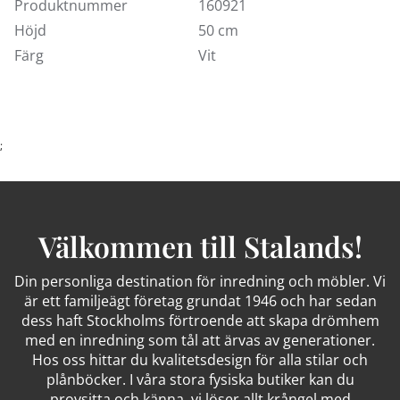
i Kungens Kurva och Sollentuna. Sortimentet kan
Produktnummer
160921
variera från butik till butik.
Höjd
50 cm
Färg
Vit
;
Välkommen till Stalands!
Din personliga destination för inredning och möbler. Vi
är ett familjeägt företag grundat 1946 och har sedan
dess haft Stockholms förtroende att skapa drömhem
med en inredning som tål att ärvas av generationer.
Hos oss hittar du kvalitetsdesign för alla stilar och
plånböcker. I våra stora fysiska butiker kan du
provsitta och känna, vi löser allt krångel med