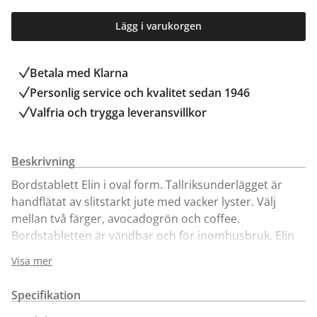
Lägg i varukorgen
Betala med Klarna
Personlig service och kvalitet sedan 1946
Valfria och trygga leveransvillkor
Beskrivning
Bordstablett Elin i oval form. Tallriksunderlägget är
handflätat av slitstarkt jute med vacker lyster. Välj
mellan två färger, avocadogrön och coffee.
Bordstabletten är vändbar och för inomhusbruk. Elin
kan skakas eller avtorkas med fuktig trasa. Ta försiktigt
Visa mer
bort eventuella fläckar med diskborste. 45x35 cm.
Specifikation