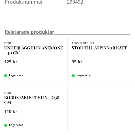
Produktnummer
290492
Relaterade produkter
Finns i fler val (3)
DIXIE
TOKYO DESIGN
UNDERLÄGG ELIN ANEMONE
STÖD TILL ÄTPINNAR KATT
- 40 CM
125 kr
35 kr
Lagervara
Lagervara
Finns i fler val (2)
DIXIE
BORDSTABLETT ELIN - Ø38
CM
110 kr
Lagervara