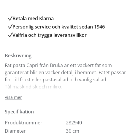
Betala med Klarna
Personlig service och kvalitet sedan 1946
Valfria och trygga leveransvillkor
Beskrivning
Fat pasta Capri från Bruka är ett vackert fat som
garanterat blir en vacker detalj i hemmet. Fatet passar
fint till frukt eller pastasallad och vanlig sallad.
Tål maskindisk och mikro.
Visa mer
Capri pastafat finns att köpa i Kungens Kurvabutiken.
Välkommen in!
Specifikation
Produktnummer
282940
Diameter
36 cm