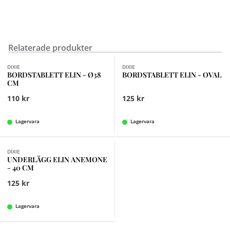
Relaterade produkter
Finns i fler val (2)
Finns i fler val (2)
DIXIE
DIXIE
BORDSTABLETT ELIN - Ø38
BORDSTABLETT ELIN - OVAL
CM
110 kr
125 kr
Lagervara
Lagervara
Finns i fler val (3)
DIXIE
UNDERLÄGG ELIN ANEMONE
- 40 CM
125 kr
Lagervara