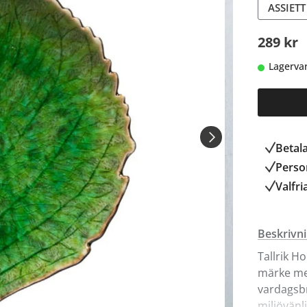
ASSIET
289 kr
Lagerva
Betal
Person
Valfri
Beskrivn
Tallrik H
märke me
vardagsb
miljövänl