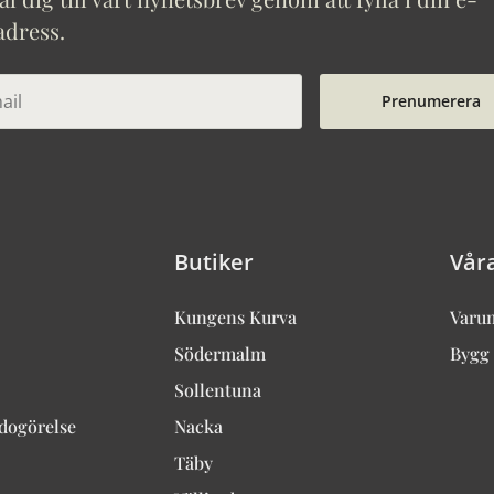
adress.
Prenumerera
Butiker
Vår
Kungens Kurva
Varu
Södermalm
Bygg 
Sollentuna
edogörelse
Nacka
Täby