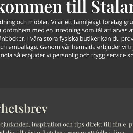
kommen till Stala
edning och möbler. Vi är ett familjeägt företag g
 drömhem med en inredning som tål att ärvas av
lånböcker. I våra stora fysiska butiker kan du prov
 emballage. Genom vår hemsida erbjuder vi trygg
ndla så erbjuder vi personlig och trygg service s
hetsbrev
bjudanden, inspiration och tips direkt till din e-p
 dig till vårt nyhetsbrev genom att fylla i din e-