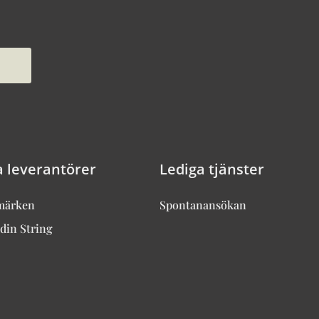
a leverantörer
Lediga tjänster
märken
Spontanansökan
din String