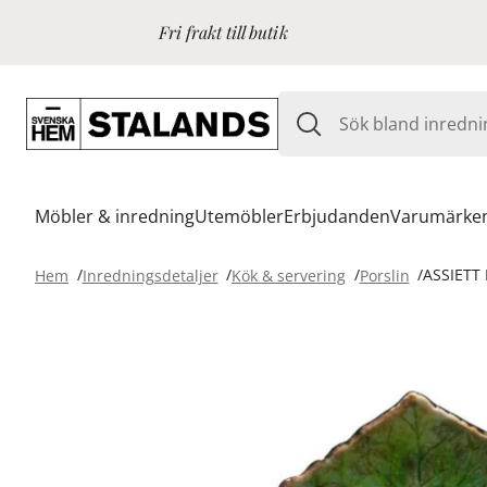
Fri frakt till butik
Möbler & inredning
Utemöbler
Erbjudanden
Varumärke
Hem
Inredningsdetaljer
Kök & servering
Porslin
ASSIETT