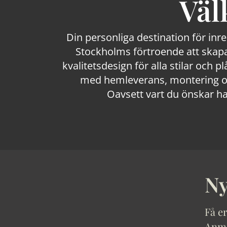
Väl
Din personliga destination för inr
Stockholms förtroende att skapa
kvalitetsdesign för alla stilar och p
med hemleverans, montering och
Oavsett vart du önskar ha
Ny
Få er
Anmäl