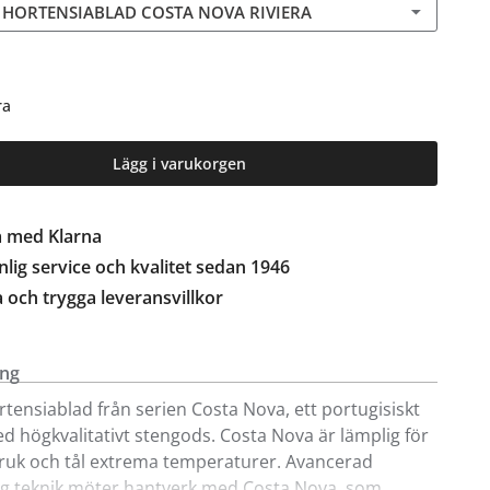
T HORTENSIABLAD COSTA NOVA RIVIERA
ra
Lägg i varukorgen
a med Klarna
lig service och kvalitet sedan 1946
a och trygga leveransvillkor
ing
ortensiablad från serien Costa Nova, ett portugisiskt
d högkvalitativt stengods.
Costa Nova är lämplig för
ruk och tål extrema temperaturer. Avancerad
ig teknik möter hantverk med Costa Nova, som