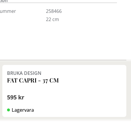
tion
n in!
nummer
258466
22 cm
Finns i fler val (2)
BRUKA DESIGN
FAT CAPRI - 37 CM
595 kr
Lagervara