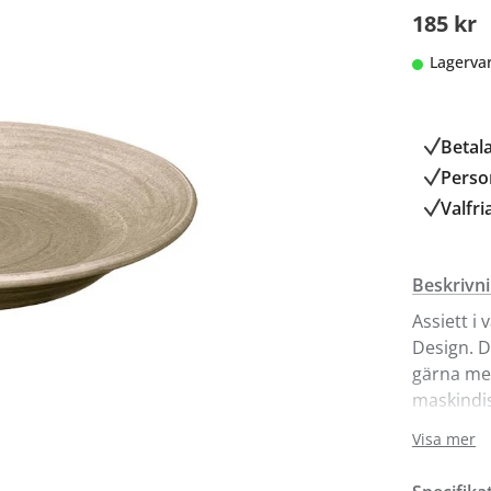
185 kr
Lagerva
Betal
Person
Valfri
Beskrivn
Assiett i
Design. D
gärna med
maskindis
Visa mer
Bruka Des
Kurva- oc