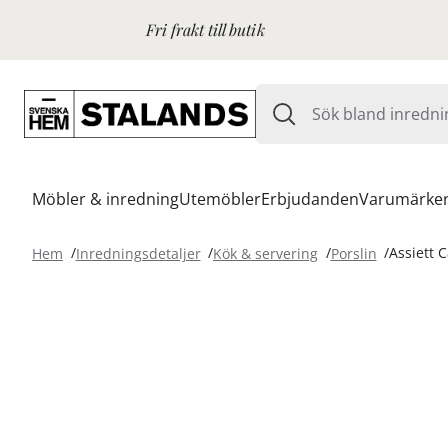
Fri frakt till butik
Möbler & inredning
Utemöbler
Erbjudanden
Varumärke
Hem
Inredningsdetaljer
Kök & servering
Porslin
Assiett 