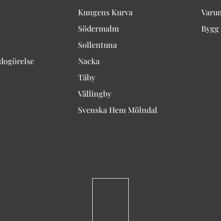
Kungens Kurva
Varu
Södermalm
Bygg 
Sollentuna
edogörelse
Nacka
Täby
Vällingby
Svenska Hem Mölndal