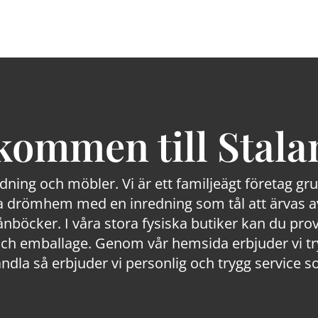
kommen till Stala
edning och möbler. Vi är ett familjeägt företag g
 drömhem med en inredning som tål att ärvas av
lånböcker. I våra stora fysiska butiker kan du prov
 emballage. Genom vår hemsida erbjuder vi trygg
ndla så erbjuder vi personlig och trygg service s