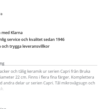
ra
a med Klarna
lig service och kvalitet sedan 1946
a och trygga leveransvillkor
ing
 vacker och tålig keramik ur serien Capri från Bruka
iameter 22 cm. Finns i flera fina färger. Komplettera
 andra delar ur serien Capri. Tål mikrovågsugn och
k.
ign säljs på våra inredningsavdelningar i Kungens
h Sollentunabutiken. Sortimentet kan variera.