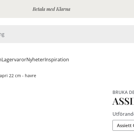
Betala med Klarna
n
Lagervaror
Nyheter
Inspiration
Capri 22 cm - havre
BRUKA D
ASSI
Utförand
Assiett