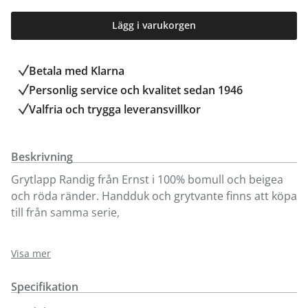
Lägg i varukorgen
Betala med Klarna
Personlig service och kvalitet sedan 1946
Valfria och trygga leveransvillkor
Beskrivning
Grytlapp Randig från Ernst i 100% bomull och beigea
och röda ränder. Handduk och grytvante finns att köpa
till från samma serie,
Den randiga grytlappen finns att köpa online och i vår
Visa mer
butik i Kungens Kurva. Välkommen in!
Specifikation