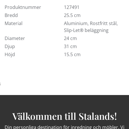
lämplig för att tillreda mjölkbaserade såser och rätter i.
White Line kastrull är lättdiskad, ugnssäker och tål
Produktnummer
127491
maskindisk.
Bredd
25.5 cm
Material
Aluminium, Rostfritt stål,
Finns endast att köpa på vår inredningsavdelning i
Slip-Let® beläggning
Kungens Kurva. Välkommen in!
Diameter
24 cm
Djup
31 cm
Höjd
15.5 cm
;
Välkommen till Stalands!
Din personliga destination för inredning och möbler. Vi