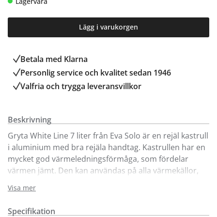
Lagervara
Lägg i varukorgen
Betala med Klarna
Personlig service och kvalitet sedan 1946
Valfria och trygga leveransvillkor
Beskrivning
Gryta White Line 7 liter från Eva Solo är en rejäl kastrull
i aluminium med bra rejäla handtag. Kastrullen har en
mycket god värmeledningsförmåga, som fördelar
värmen jämt. Den kan användas på alla värmekällor,
inklusive induktionshäll. Den keramiska beläggningen
Visa mer
(PFAS fri Slip-Let®) och den jämna värmefördelningen
gör att maten inte bränner fast, vilket gör den ytterst
Specifikation