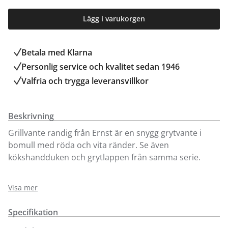
Lägg i varukorgen
Betala med Klarna
Personlig service och kvalitet sedan 1946
Valfria och trygga leveransvillkor
Beskrivning
Grillvante randig från Ernst är en snygg grytvante i
bomull med röda och vita ränder. Se även
kökshandduken och grytlappen från samma serie.
Denna beigea och rödrandiga grytvante går att köpa
Visa mer
online och i vår butik i Kungens Kurva.
Specifikation