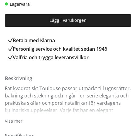
Lagervara
Lägg i varukorgen
Betala med Klarna
Personlig service och kvalitet sedan 1946
Valfria och trygga leveransvillkor
Beskrivning
Fat kvadratiskt Toulouse passar utmärkt till ugnsrätter,
bakning och stekning och ingår i en serie eleganta och
praktiska skålar och porslinstallrikar för vardagens
kulinariska upplevelser. Varje fat har en elegant
plissering som numera är en ikonisk del av Pillivuyts
Visa mer
historia. Toulouse har livslång garanti på handtagen,
vilka har hämtat inspiration från ugnsluckorna i den
Specifikation