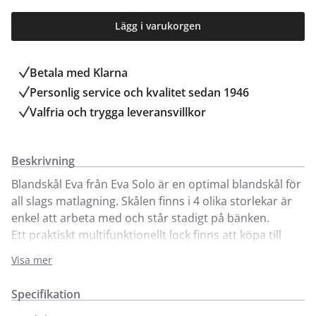
Lägg i varukorgen
Betala med Klarna
Personlig service och kvalitet sedan 1946
Valfria och trygga leveransvillkor
Beskrivning
Blandskål Eva från Eva Solo är en optimal blandskål för
all slags matlagning. Skålen finns i 4 olika storlekar är
enkel att arbeta med och står stadigt på bänken.
Ett praktiskt multifunktionellt lock finns att köpa till
separat. Eva blandskål tål frys, mikrovågsugn,
Visa mer
maskindisk och upp till 100⁰C. Plasten som skålen är
tillverkad av kan återanvändas. Se gärna locket till
Specifikation
skålen
här.