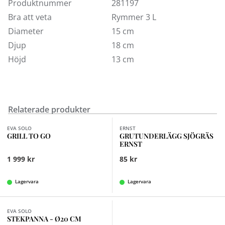
Produktnummer
281197
Blandskål Eva finns att köpa på Kungens Kurvabutikens
Bra att veta
Rymmer 3 L
inredningsavdelning. Välkommen in!
Diameter
15 cm
Djup
18 cm
Höjd
13 cm
Relaterade produkter
EVA SOLO
ERNST
GRILL TO GO
GRUTUNDERLÄGG SJÖGRÄS
ERNST
1 999 kr
85 kr
Lagervara
Lagervara
Finns i fler val (3)
EVA SOLO
STEKPANNA - Ø20 CM