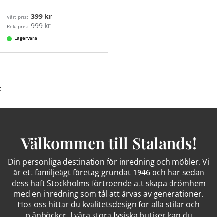
399 kr
Vårt pris:
999 kr
Rek. pris:
Lagervara
;
Välkommen till Stalands!
Din personliga destination för inredning och möbler. Vi
är ett familjeägt företag grundat 1946 och har sedan
dess haft Stockholms förtroende att skapa drömhem
med en inredning som tål att ärvas av generationer.
Hos oss hittar du kvalitetsdesign för alla stilar och
plånböcker. I våra stora fysiska butiker kan du