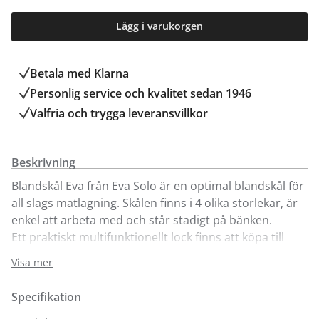
Lägg i varukorgen
Betala med Klarna
Personlig service och kvalitet sedan 1946
Valfria och trygga leveransvillkor
Beskrivning
Blandskål Eva från Eva Solo är en optimal blandskål för
all slags matlagning. Skålen finns i 4 olika storlekar, är
enkel att arbeta med och står stadigt på bänken.
Ett praktiskt multifunktionellt lock finns att köpa till
separat. Eva blandskål tål frys, mikrovågsugn,
Visa mer
maskindisk och upp till 100⁰C. Plasten som skålen är
tillverkad av kan återanvändas. Se gärna locket till
Specifikation
skålen
här.