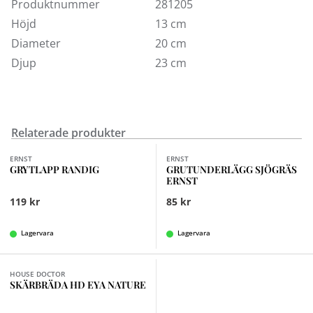
Produktnummer
281205
Blandskål Eva finns att köpa på Kungens Kurvabutikens
Höjd
13 cm
inredningsavdelning. Välkommen in!
Diameter
20 cm
Djup
23 cm
Relaterade produkter
ERNST
ERNST
GRYTLAPP RANDIG
GRUTUNDERLÄGG SJÖGRÄS
ERNST
119 kr
85 kr
Lagervara
Lagervara
HOUSE DOCTOR
SKÄRBRÄDA HD EYA NATURE