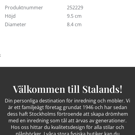
Produktnummer
252229
Höjd
9.5 cm
Diameter
8.4 cm
;
Välkommen till Stalands!
Din personliga destination för inredning och möbler. Vi
är ett familjeägt företag grundat 1946 och har sedan
dess haft Stockholms förtroende att skapa drömhem
med en inredning som tål att ärvas av generationer.
Hos oss hittar du kvalitetsdesign för alla stilar och
plånböcker. I våra stora fysiska butiker kan du