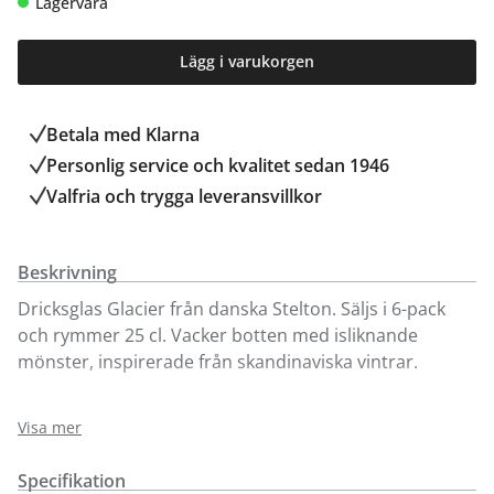
Lagervara
Lägg i varukorgen
Betala med Klarna
Personlig service och kvalitet sedan 1946
Valfria och trygga leveransvillkor
Beskrivning
Dricksglas Glacier från danska Stelton. Säljs i 6-pack
och rymmer 25 cl. Vacker botten med isliknande
mönster, inspirerade från skandinaviska vintrar.
Clacier dricksglas finns att köpa på våra
Visa mer
inredningsavdelningar i Kungens Kurva och
Sollentuna. Välkommen in!
Specifikation