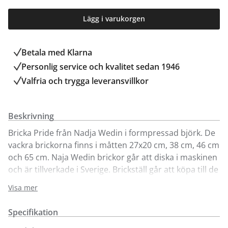
Lägg i varukorgen
Betala med Klarna
Personlig service och kvalitet sedan 1946
Valfria och trygga leveransvillkor
Beskrivning
Bricka Pride från Nadja Wedin i formpressad björk. De
vackra brickorna finns i måtten 27x20 cm, 38 cm, 46 cm
och 65 cm. Naja Wedin brickor går att diska i maskinen
och är tillverkade i Sverige. Brickställ går att köpa till de
runda brickorna.
Visa mer
Välkommen till Kungens Kurvabutiken för att se och
Specifikation
köpa dessa brickor.