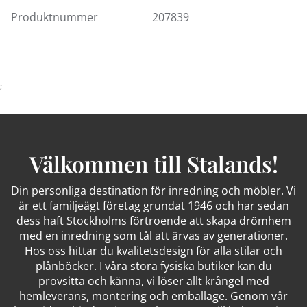
Välkommen in!
Produktnummer
207839
4 knivar
4 gafflar
4 matskedar
4 teskedar
;
Välkommen till Stalands!
Din personliga destination för inredning och möbler. Vi
är ett familjeägt företag grundat 1946 och har sedan
dess haft Stockholms förtroende att skapa drömhem
med en inredning som tål att ärvas av generationer.
Hos oss hittar du kvalitetsdesign för alla stilar och
plånböcker. I våra stora fysiska butiker kan du
provsitta och känna, vi löser allt krångel med
hemleverans, montering och emballage. Genom vår