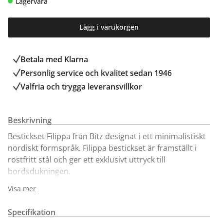
Lagervara
Lägg i varukorgen
Betala med Klarna
Personlig service och kvalitet sedan 1946
Valfria och trygga leveransvillkor
Beskrivning
Bestickset Filippa från Bitz designat i ett minimalistiskt
nordiskt formspråk. Filippa bestickset är framställt i
rostfritt stål och ger ett exklusivt uttryck till
bordsdukningen.
Tål maskindisk.
Visa mer
Besticken finns även att köpa i Kungens Kurvabutiken.
Specifikation