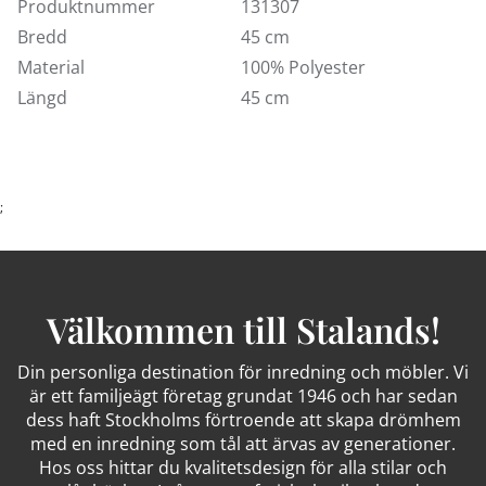
Kungens Kurvabutiken. Välkommen in!
Produktnummer
131307
Bredd
45 cm
Material
100% Polyester
Längd
45 cm
;
Välkommen till Stalands!
Din personliga destination för inredning och möbler. Vi
är ett familjeägt företag grundat 1946 och har sedan
dess haft Stockholms förtroende att skapa drömhem
med en inredning som tål att ärvas av generationer.
Hos oss hittar du kvalitetsdesign för alla stilar och