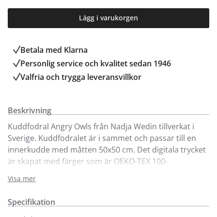
Lägg i varukorgen
Betala med Klarna
Personlig service och kvalitet sedan 1946
Valfria och trygga leveransvillkor
Beskrivning
Kuddfodral Angry Owls från Nadja Wedin tillverkat i
Sverige. Kuddfodralet är i sammet och passar till en
innerkudde med måtten 50x50 cm. Det digitala trycket
är skapat med färger som är OEKO-TEX 100-
certifierade. Nadja Wedins kuddfodral går att
Visa mer
maskintvätta i 40 grader.
Specifikation
De vackra kuddfodralen går att se och även köpa i