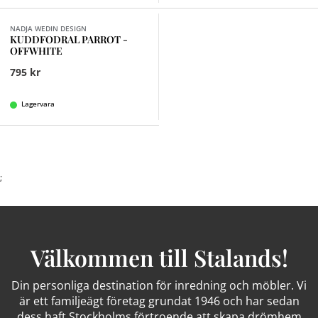
NADJA WEDIN DESIGN
KUDDFODRAL PARROT -
OFFWHITE
795 kr
Lagervara
;
Välkommen till Stalands!
Din personliga destination för inredning och möbler. Vi
är ett familjeägt företag grundat 1946 och har sedan
dess haft Stockholms förtroende att skapa drömhem