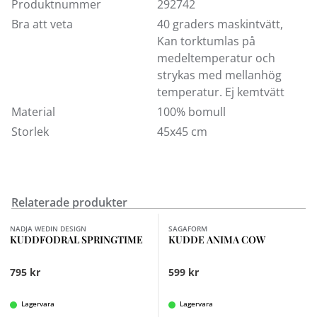
butik i Kungens Kurva. Välkommen in!
Produktnummer
292742
Bra att veta
40 graders maskintvätt,
Kan torktumlas på
medeltemperatur och
strykas med mellanhög
temperatur. Ej kemtvätt
Material
100% bomull
Storlek
45x45 cm
Relaterade produkter
NADJA WEDIN DESIGN
SAGAFORM
KUDDFODRAL SPRINGTIME
KUDDE ANIMA COW
795 kr
599 kr
Lagervara
Lagervara