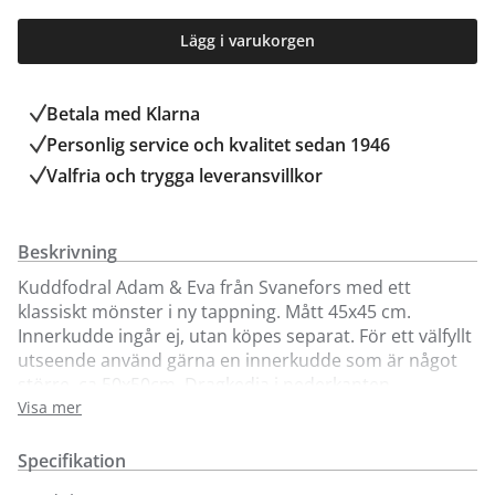
Lägg i varukorgen
Betala med Klarna
Personlig service och kvalitet sedan 1946
Valfria och trygga leveransvillkor
Beskrivning
Kuddfodral Adam & Eva från Svanefors med ett
klassiskt mönster i ny tappning. Mått 45x45 cm.
Innerkudde ingår ej, utan köpes separat. För ett välfyllt
utseende använd gärna en innerkudde som är något
större, ca 50x50cm. Dragkedja i nederkanten.
Produkten är i 100% bomull och testad och fri från
Visa mer
ämnen som kan vara skadliga för hälsan och miljön.
Specifikation
Kuddfodral Adam & Eva går att köpa online och i vår