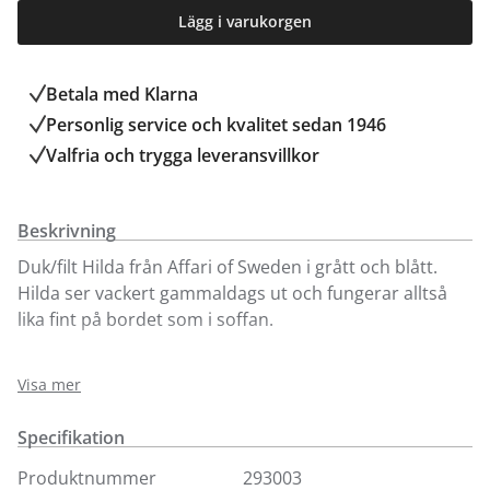
Lägg i varukorgen
Betala med Klarna
Personlig service och kvalitet sedan 1946
Valfria och trygga leveransvillkor
Beskrivning
Duk/filt Hilda från Affari of Sweden i grått och blått.
Hilda ser vackert gammaldags ut och fungerar alltså
lika fint på bordet som i soffan.
Hilda går att köpa online och i butiken i Kungens Kurva.
Visa mer
Välkommen in!
Specifikation
Produktnummer
293003