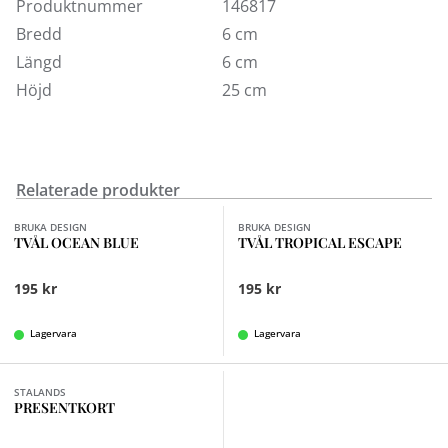
Kurva och Sollentuna. Välkommen in!
Produktnummer
146817
Bredd
6 cm
Längd
6 cm
Höjd
25 cm
Relaterade produkter
BRUKA DESIGN
BRUKA DESIGN
TVÅL OCEAN BLUE
TVÅL TROPICAL ESCAPE
195 kr
195 kr
Lagervara
Lagervara
Finns i fler val (3)
STALANDS
PRESENTKORT