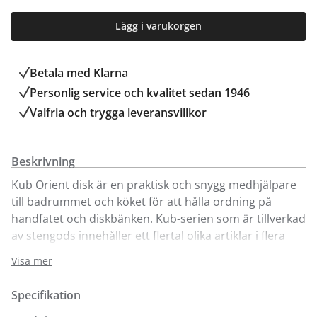
Lägg i varukorgen
Betala med Klarna
Personlig service och kvalitet sedan 1946
Valfria och trygga leveransvillkor
Beskrivning
Kub Orient disk är en praktisk och snygg medhjälpare
till badrummet och köket för att hålla ordning på
handfatet och diskbänken. Kub-serien som är tillverkad
av stengods innehåller ett flertal olika artiklar i flera
fina färger. Den trevliga pumpen går att fylla med både
Visa mer
diskmedel och tvål.
Specifikation
Orient-serien säljs enbart i våra butiker i Kungens