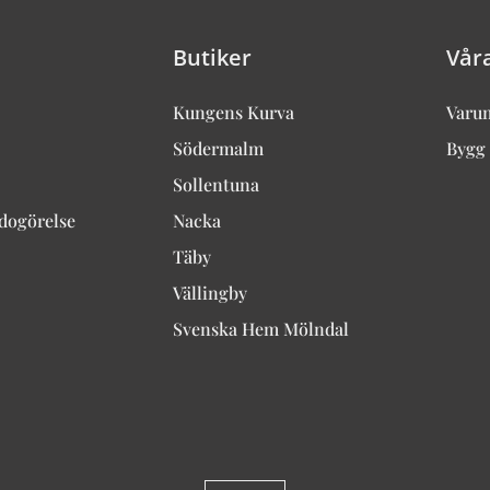
Butiker
Vår
Kungens Kurva
Varu
Södermalm
Bygg 
Sollentuna
edogörelse
Nacka
Täby
Vällingby
Svenska Hem Mölndal