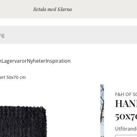
Betala med Klarna
n
Lagervaror
Nyheter
Inspiration
art 50x70 cm
F&H OF S
HAN
50x7
Utförand