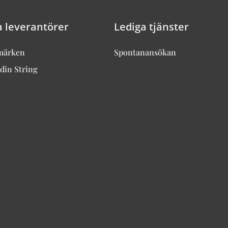
a leverantörer
Lediga tjänster
märken
Spontanansökan
din String