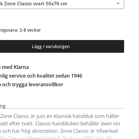
 Zone Classic svart 50x70 cm
ingsvara: 2-8 veckor
Lägg i varukorgen
a med Klarna
lig service och kvalitet sedan 1946
a och trygga leveransvillkor
ing
one Classic är just en klassisk handduk som håller
 tvätt efter tvätt. Classic-handduken behåller även sin
m och har hög absorption. Zone Classic är tillverkad
ko-Tex-certifierad bomull. Tvättas i 60°C och tål