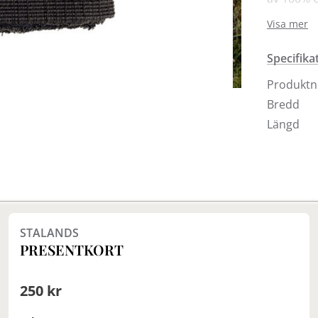
tumling. 
Visa mer
Handdukar
Specifika
inredning
Välkomme
Produkt
Bredd
Längd
Finns i fler val (3)
STALANDS
PRESENTKORT
250 kr