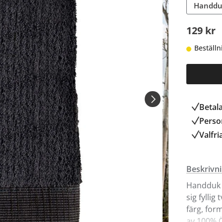
Handduk
129 kr
Beställn
Betal
Person
Valfri
Beskrivn
Handduk Z
sig fyllig
färg, for
av 100% Ö