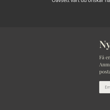
Oavsett vart du önskar ha
Ny
Få er
Anmäl
post