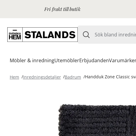
Fri frakt till butik
Möbler & inredning
Utemöbler
Erbjudanden
Varumärke
Hem
Inredningsdetaljer
Badrum
Handduk Zone Classic sv