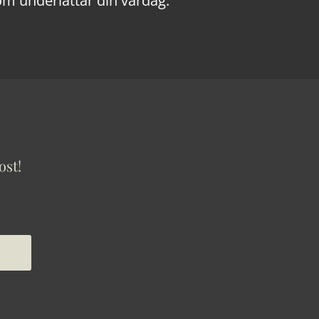
om underlättar din vardag.
ost!