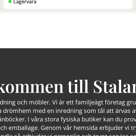
Lagervara
kommen till Stala
edning och möbler. Vi är ett familjeägt företag g
 drömhem med en inredning som tål att ärvas av
lånböcker. I våra stora fysiska butiker kan du prov
 emballage. Genom vår hemsida erbjuder vi trygg