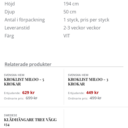
Höjd
194 cm
Djup
50 cm
Antal i förpackning
1 styck, pris per styck
Leveranstid
2-3 veckor veckor
Färg
VIT
Relaterade produkter
Finns i fler val (2)
Finns i fler val (2)
SVENSKA HEM
SVENSKA HEM
KROKLIST MILOO - 5
KROKLIST MILOO - 3
KROKAR
KROKAR
629 kr
449 kr
Erbjudande:
Erbjudande:
699 kr
499 kr
Ordinarie pris:
Ordinarie pris:
Finns i fler val (3)
SWEDESE
KLÄDHÄNGARE TREE VÄGG
134