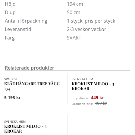
Höjd
194 cm
Djup
50 cm
Antal i förpackning
1 styck, pris per styck
Leveranstid
2-3 veckor veckor
Färg
SVART
Relaterade produkter
Finns i fler val (3)
Finns i fler val (2)
SWEDESE
SVENSKA HEM
KLÄDHÄNGARE TREE VÄGG
KROKLIST MILOO - 3
134
KROKAR
5 195 kr
449 kr
Erbjudande:
499 kr
Ordinarie pris:
Finns i fler val (2)
SVENSKA HEM
KROKLIST MILOO - 5
KROKAR