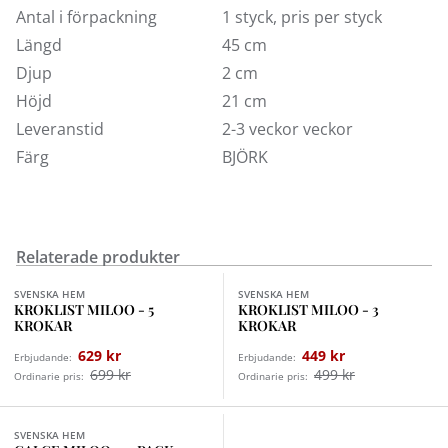
Antal i förpackning
1 styck, pris per styck
Längd
45 cm
Djup
2 cm
Höjd
21 cm
Leveranstid
2-3 veckor veckor
Färg
BJÖRK
Relaterade produkter
Finns i fler val (2)
Finns i fler val (2)
SVENSKA HEM
SVENSKA HEM
KROKLIST MILOO - 5
KROKLIST MILOO - 3
KROKAR
KROKAR
629 kr
449 kr
Erbjudande:
Erbjudande:
699 kr
499 kr
Ordinarie pris:
Ordinarie pris:
Finns i fler val (2)
SVENSKA HEM