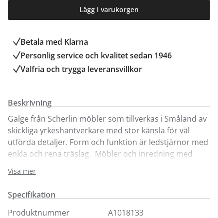
Lägg i varukorgen
Betala med Klarna
Personlig service och kvalitet sedan 1946
Valfria och trygga leveransvillkor
Beskrivning
Galge från Scherlin möbler som tillverkas i Småland av
skickliga yrkeshantverkare med stor känsla för väl
utförda detaljer. Form och funktion är ledstjärnor med
enkla och rena träslag. Möbler och inredning med
harmonisk form och god funktion. Klassiskt och
Visa mer
samtidigt modernt.
Specifikation
Produktnummer
A1018133