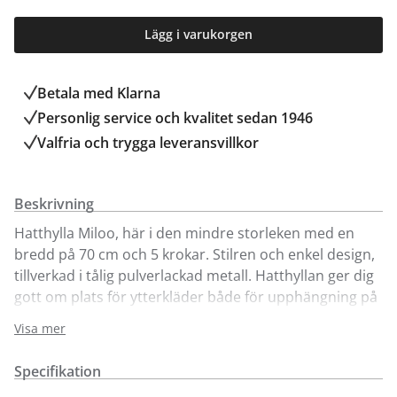
Lägg i varukorgen
Betala med Klarna
Personlig service och kvalitet sedan 1946
Valfria och trygga leveransvillkor
Beskrivning
Hatthylla Miloo, här i den mindre storleken med en
bredd på 70 cm och 5 krokar. Stilren och enkel design,
tillverkad i tålig pulverlackad metall. Hatthyllan ger dig
gott om plats för ytterkläder både för upphängning på
galge (köpes separat) och på krok. Finns i två färger.
Visa mer
Önskas mer plats finns en bredare variant om 100 cm.
Specifikation
Ingår i hallserien Miloo där du även hittar skohylla,