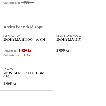
1 995 kr
Ordinarie pris:
Andra har också köpt
Finns i fler val (2)
Finns i fler val (3)
SVENSKA HEM
OSCARSSONS MÖBEL
SKOHYLLA MILOO - 70 CM
SKOHYLLA LILY
1 526 kr
2 090 kr
Erbjudande:
1 695 kr
Ordinarie pris:
Finns i fler val (3)
ROWICO
SKOSTÄLL CONFETTI - 80
CM
1 095 kr
;