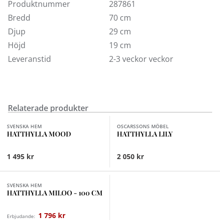
byrå, kroklist m.m.
Produktnummer
287861
Bredd
70 cm
Djup
29 cm
Höjd
19 cm
Leveranstid
2-3 veckor veckor
Relaterade produkter
Finns i fler val (3)
SVENSKA HEM
OSCARSSONS MÖBEL
HATTHYLLA MOOD
HATTHYLLA LILY
1 495 kr
2 050 kr
Finns i fler val (2)
SVENSKA HEM
HATTHYLLA MILOO - 100 CM
1 796 kr
Erbjudande: