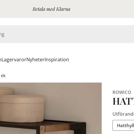
Betala med Klarna
n
Lagervaror
Nyheter
Inspiration
 ek
ROWICO
HAT
Utförand
Hatthyl