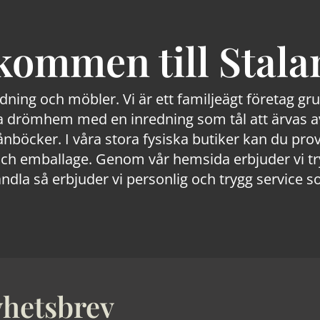
kommen till Stala
edning och möbler. Vi är ett familjeägt företag g
 drömhem med en inredning som tål att ärvas av
lånböcker. I våra stora fysiska butiker kan du prov
 emballage. Genom vår hemsida erbjuder vi trygg
ndla så erbjuder vi personlig och trygg service s
hetsbrev