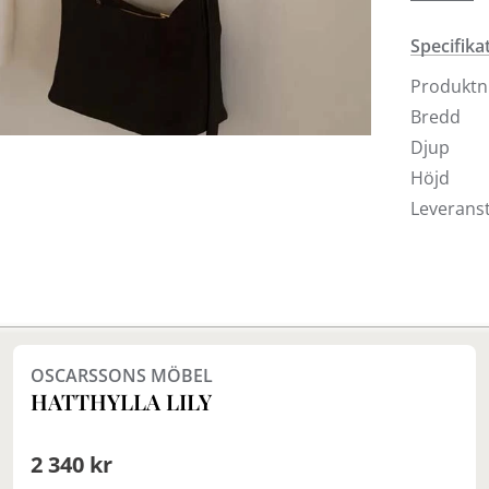
kroklist 
Specifika
Produkt
Bredd
Djup
Höjd
Leveranst
Finns i fler val (2)
OSCARSSONS MÖBEL
HATTHYLLA LILY
2 340 kr