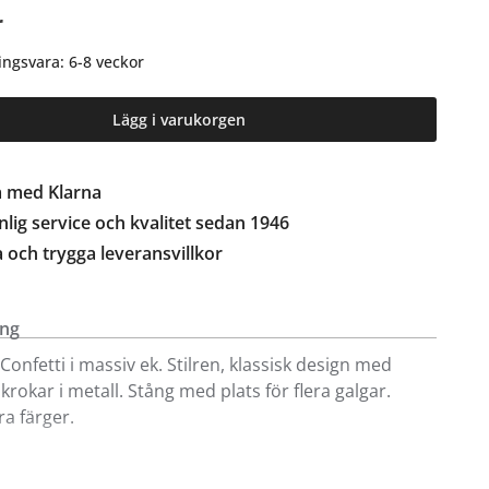
r
ingsvara: 6-8 veckor
Lägg i varukorgen
a med Klarna
lig service och kvalitet sedan 1946
a och trygga leveransvillkor
ing
Confetti i massiv ek. Stilren, klassisk design med
krokar i metall. Stång med plats för flera galgar.
era färger.
rien Confetti där du även hittar hallbänk, skohylla,