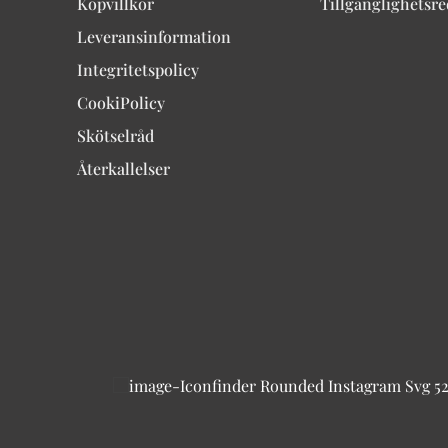
Köpvillkor
Tillgänglighetsr
Leveransinformation
Integritetspolicy
CookiPolicy
Skötselråd
Återkallelser