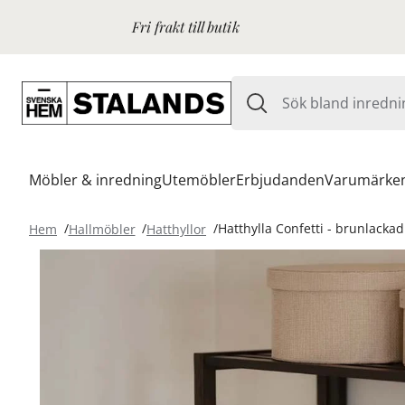
Fri frakt till butik
Möbler & inredning
Utemöbler
Erbjudanden
Varumärke
Hem
Hallmöbler
Hatthyllor
Hatthylla Confetti - brunlackad