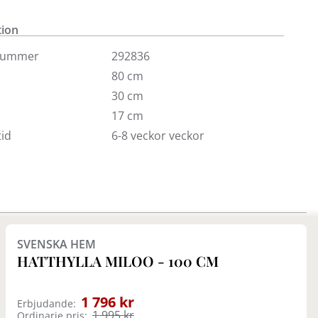
m.m.
tion
nummer
292836
80 cm
30 cm
17 cm
id
6-8 veckor veckor
Finns i fler val (2)
SVENSKA HEM
HATTHYLLA MILOO - 100 CM
1 796 kr
Erbjudande:
1 995 kr
Ordinarie pris: