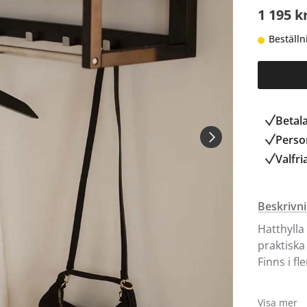
1 195 k
Beställn
Betal
Person
Valfri
Beskrivn
Hatthylla 
praktiska 
Finns i fl
Ingår i se
Visa mer