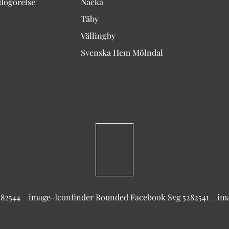
edogörelse
Nacka
Täby
Vällingby
Svenska Hem Mölndal