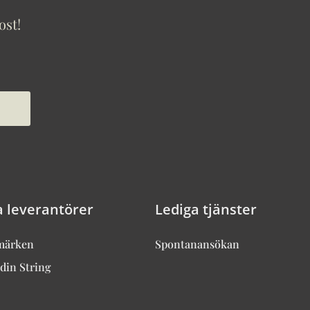
ost!
a leverantörer
Lediga tjänster
märken
Spontanansökan
din String