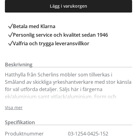
Lägg i varukorgen
Betala med Klarna
Personlig service och kvalitet sedan 1946
Valfria och trygga leveransvillkor
Beskrivning
Hatthylla från Scherlins möbler som tillverkas i
Småland av skickliga yrkeshantverkare med stor känsla
för väl utförda detaljer. Säljs här i färgerna
ek/aluminium samt vitlack/aluminium. Form och
funktion är ledstjärnor med ett skandinaviskt ljust och
Visa mer
lätt formspråk. Klassiskt och samtidigt modernt.
Specifikation
Produktnummer
03-1254-0425-152