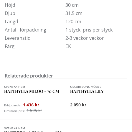
Höjd
30 cm
Djup
31.5 cm
Längd
120 cm
Antal i förpackning
1 styck, pris per styck
Leveranstid
2-3 veckor veckor
Färg
EK
Relaterade produkter
Finns i fler val (2)
Finns i fler val (3)
SVENSKA HEM
OSCARSSONS MÖBEL
HATTHYLLA MILOO - 70 CM
HATTHYLLA LILY
1 436 kr
2 050 kr
Erbjudande:
1 595 kr
Ordinarie pris:
Finns i fler val (2)
SVENSKA HEM