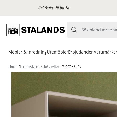
Fri frakt till butik
Möbler & inredning
Utemöbler
Erbjudanden
Varumärke
Hem
Hallmöbler
Hatthyllor
Coat - Clay