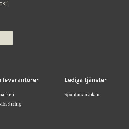
ost!
a leverantörer
Lediga tjänster
märken
Spontanansökan
din String