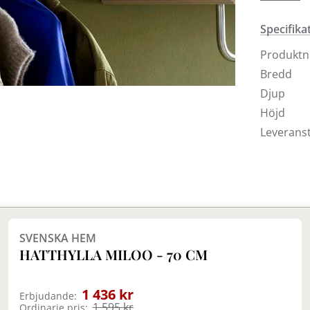
Montana v
Specifika
Produkt
Bredd
Djup
Höjd
Leveranst
Finns i fler val (2)
SVENSKA HEM
HATTHYLLA MILOO - 70 CM
1 436 kr
Erbjudande:
1 595 kr
Ordinarie pris: