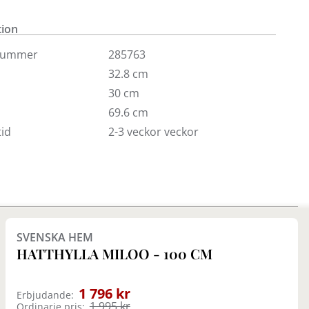
isas endast i vår butik i Täby.
tion
nummer
285763
32.8 cm
30 cm
69.6 cm
id
2-3 veckor veckor
Finns i fler val (2)
SVENSKA HEM
HATTHYLLA MILOO - 100 CM
1 796 kr
Erbjudande:
1 995 kr
Ordinarie pris: