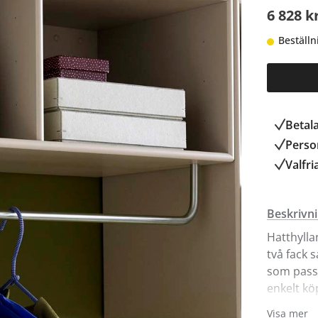
6 828 k
Beställn
Betal
Person
Valfri
Beskrivn
Hatthylla
två fack 
som passa
enkelt kö
från Mont
Visa mer