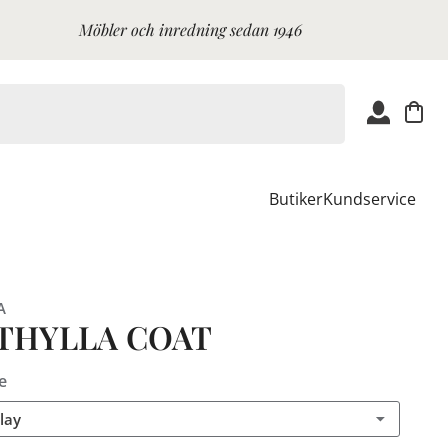
Möbler och inredning sedan 1946
Butiker
Kundservice
A
THYLLA COAT
e
lay