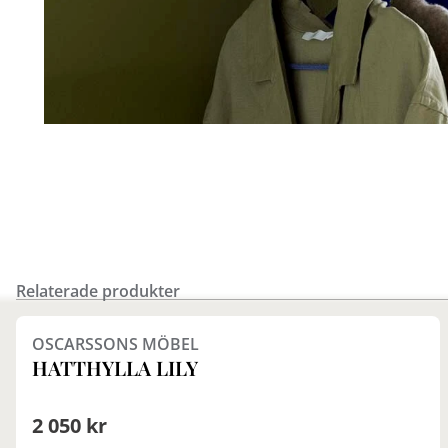
Relaterade produkter
Finns i fler val (3)
OSCARSSONS MÖBEL
HATTHYLLA LILY
2 050 kr