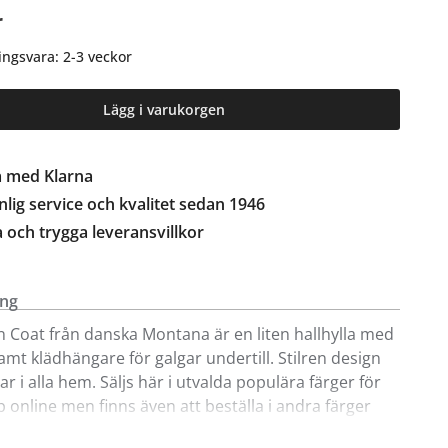
r
ingsvara: 2-3 veckor
Lägg i varukorgen
a med Klarna
lig service och kvalitet sedan 1946
a och trygga leveransvillkor
ing
n Coat från danska Montana är en liten hallhylla med
samt klädhängare för galgar undertill. Stilren design
r i alla hem. Säljs här i utvalda populära färger för
p online men finns även att beställa i andra färger
anas breda färgpalett.