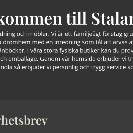
kommen till Stala
edning och möbler. Vi är ett familjeägt företag g
 drömhem med en inredning som tål att ärvas av
lånböcker. I våra stora fysiska butiker kan du prov
 emballage. Genom vår hemsida erbjuder vi trygg
ndla så erbjuder vi personlig och trygg service s
hetsbrev