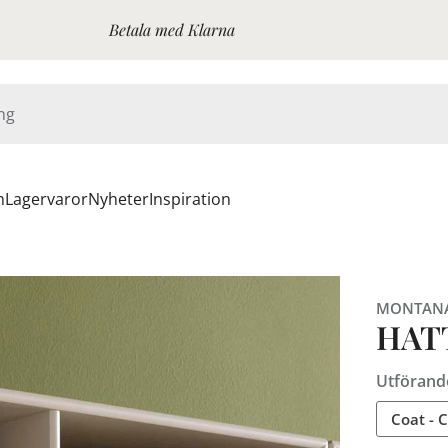
Betala med Klarna
n
Lagervaror
Nyheter
Inspiration
MONTAN
HAT
Utförand
Coat - C