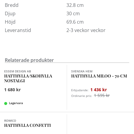
Bredd
32.8 cm
Djup
30 cm
Höjd
69.6 cm
Leveranstid
2-3 veckor veckor
Relaterade produkter
Finns i fler val (4)
Finns i fler val (2)
ESSEM DESIGN AB
SVENSKA HEM
HATTHYLLA/SKOHYLLA
HATTHYLLA MILOO - 70 CM
NOSTALGI
1 680 kr
1 436 kr
Erbjudande:
1 595 kr
Ordinarie pris:
Lagervara
Finns i fler val (3)
ROWICO
HATTHYLLA CONFETTI