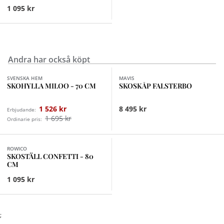
1 095 kr
Andra har också köpt
Finns i fler val (2)
SVENSKA HEM
MAVIS
SKOHYLLA MILOO - 70 CM
SKOSKÅP FALSTERBO
1 526 kr
8 495 kr
Erbjudande:
1 695 kr
Ordinarie pris:
Finns i fler val (3)
ROWICO
SKOSTÄLL CONFETTI - 80
CM
1 095 kr
;