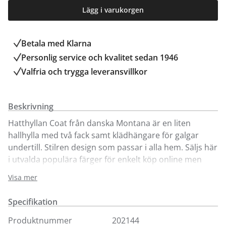
Lägg i varukorgen
Betala med Klarna
Personlig service och kvalitet sedan 1946
Valfria och trygga leveransvillkor
Beskrivning
Hatthyllan Coat från danska Montana är en liten
hallhylla med två fack samt klädhängare för galgar
undertill. Stilren design som passar i alla hem. Säljs här
i utvalda populära färger för enkelt köp online men
finns även att beställa i andra färger från Montanas
Visa mer
breda färgpalett.
Specifikation
Montana visas endast i vår butik i Täby.
Produktnummer
202144