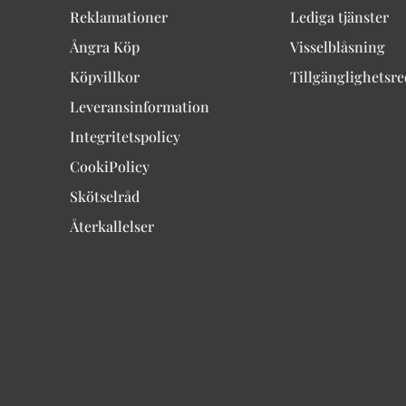
Reklamationer
Lediga tjänster
Ångra Köp
Visselblåsning
Köpvillkor
Tillgänglighetsr
Leveransinformation
Integritetspolicy
CookiPolicy
Skötselråd
Återkallelser