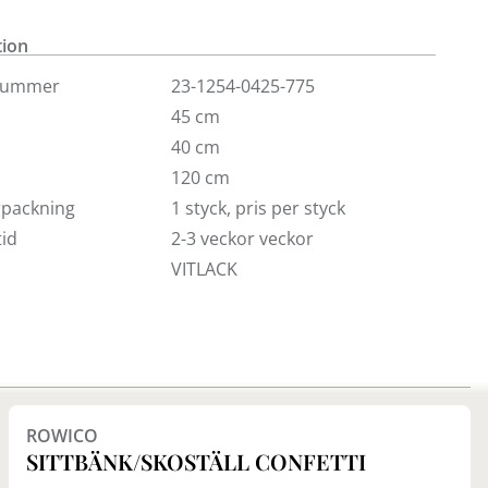
god funktion. Klassiskt och samtidigt modernt.
tion
nummer
23-1254-0425-775
45 cm
40 cm
120 cm
örpackning
1 styck, pris per styck
id
2-3 veckor veckor
VITLACK
Finns i fler val (2)
ROWICO
SITTBÄNK/SKOSTÄLL CONFETTI