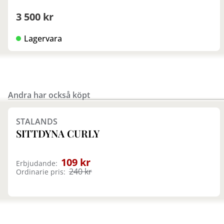
3 500 kr
Lagervara
Andra har också köpt
Finns i fler val (2)
STALANDS
SITTDYNA CURLY
109 kr
Erbjudande:
240 kr
Ordinarie pris: