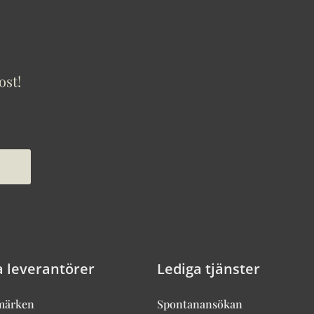
ost!
a leverantörer
Lediga tjänster
märken
Spontanansökan