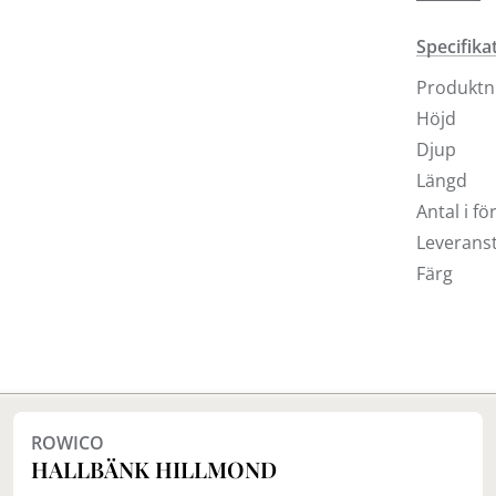
form och 
Specifika
Produkt
Höjd
Djup
Längd
Antal i f
Leveranst
Färg
Finns i fler val (3)
ROWICO
HALLBÄNK HILLMOND