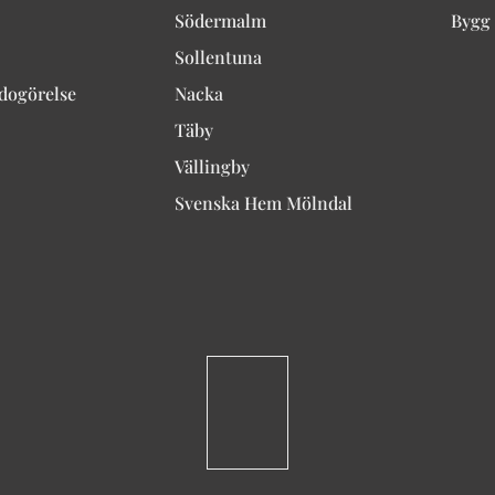
Södermalm
Bygg 
Sollentuna
edogörelse
Nacka
Täby
Vällingby
Svenska Hem Mölndal