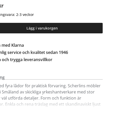
kr
ingsvara: 2-3 veckor
Lägg i varukorgen
a med Klarna
lig service och kvalitet sedan 1946
a och trygga leveransvillkor
ing
d fyra lådor för praktisk förvaring. Scherlins möbler
s i Småland av skickliga yrkeshantverkare med stor
r väl utförda detaljer. Form och funktion är
or. Enkla och rena träslag med ett skandinaviskt ljust
 formspråk. Möbler och inredning med harmonisk