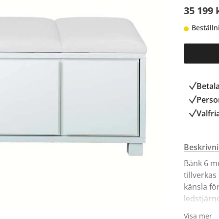
35 199 
Beställn
Betal
Person
Valfri
Beskrivn
Bänk 6 me
tillverka
känsla fö
ledstjärn
och lätt
Visa mer