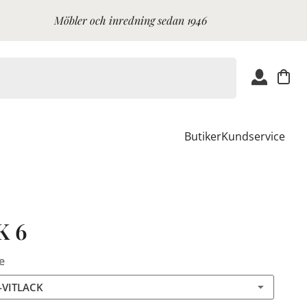
Möbler och inredning sedan 1946
Butiker
Kundservice
K 6
e
-VITLACK