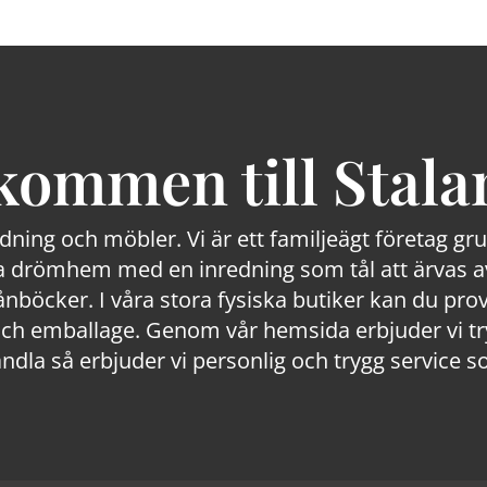
kommen till Stala
edning och möbler. Vi är ett familjeägt företag g
 drömhem med en inredning som tål att ärvas av
lånböcker. I våra stora fysiska butiker kan du prov
 emballage. Genom vår hemsida erbjuder vi trygg
ndla så erbjuder vi personlig och trygg service s