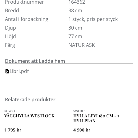
Produktnummer
164362
Bredd
38 cm
Antal i förpackning
1 styck, pris per styck
Djup
30 cm
Höjd
77 cm
Färg
NATUR ASK
Dokument att Ladda hem
Libri.pdf
Relaterade produkter
Finns i fler val (2)
Finns i fler val (5)
ROWICO
SWEDESE
VÄGGHYLLA WESTLOCK
HYLLA LEVI 180 CM - 1
HYLLPLAN
1 795 kr
4 900 kr