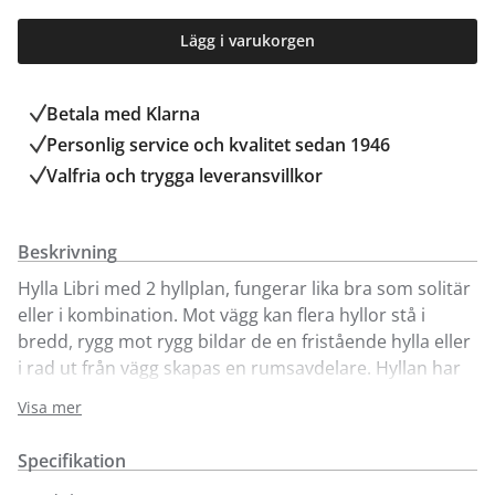
Lägg i varukorgen
Betala med Klarna
Personlig service och kvalitet sedan 1946
Valfria och trygga leveransvillkor
Beskrivning
Hylla Libri med 2 hyllplan, fungerar lika bra som solitär
eller i kombination. Mot vägg kan flera hyllor stå i
bredd, rygg mot rygg bildar de en fristående hylla eller
i rad ut från vägg skapas en rumsavdelare. Hyllan har
ställbara ben som kan justeras i höjd efter montering.
Visa mer
Levereras med beslag för montering mot vägg eller för
montering i kombination.
Specifikation