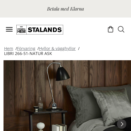
Betala med Klarna
Hem
Förvaring
Hyllor & vägghyllor
LIBRI 266-51-NATUR ASK