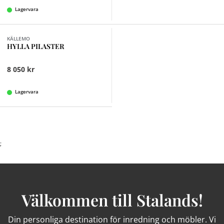
Lagervara
Finns i fler val (5)
KÄLLEMO
HYLLA PILASTER
8 050 kr
Lagervara
;
Välkommen till Stalands!
Din personliga destination för inredning och möbler. Vi