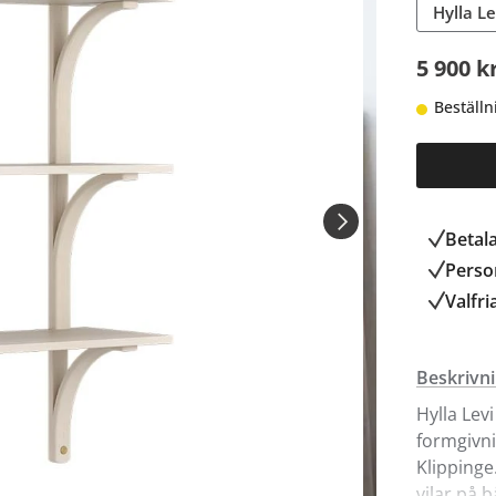
Hylla L
5 900 k
Beställn
Betal
Person
Valfri
Beskrivn
Hylla Lev
formgivni
Klippinge
vilar på 