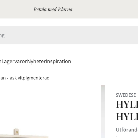
Betala med Klarna
n
Lagervaror
Nyheter
Inspiration
plan - ask vitpigmenterad
SWEDESE
HYLL
HYL
Utförand