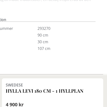
Lamino-fåtöljen.
 i bredd 90 cm med 3 hyllplan och mässingsfärgade
tion
ask och ek med olika ytbehandlingar. Finns även med
hyllplan i olika bredder.
nummer
293270
90 cm
30 cm
107 cm
Finns i fler val (5)
SWEDESE
HYLLA LEVI 180 CM - 1 HYLLPLAN
4 900 kr