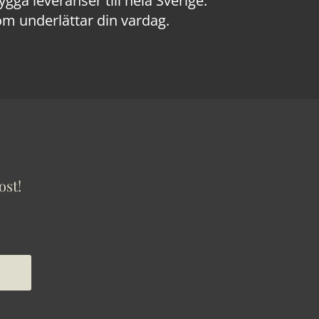
a leveranser till hela Sverige.
om underlättar din vardag.
ost!