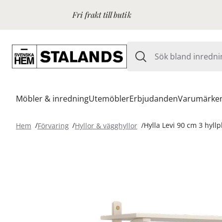
Fri frakt till butik
Möbler & inredning
Utemöbler
Erbjudanden
Varumärke
Hem
Förvaring
Hyllor & vägghyllor
Hylla Levi 90 cm 3 hyll