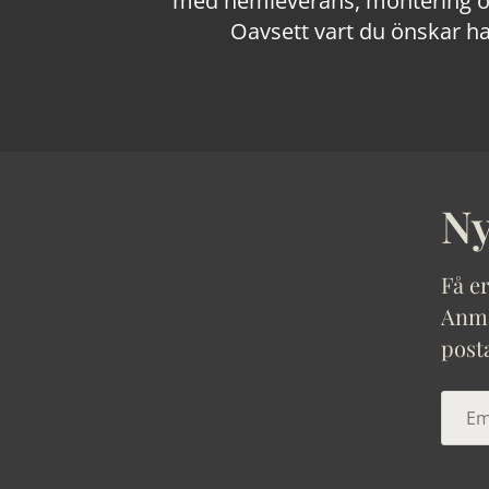
med hemleverans, montering och
Oavsett vart du önskar ha
Ny
Få er
Anmäl
post