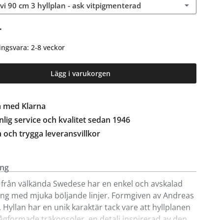
evi 90 cm 3 hyllplan - ask vitpigmenterad
r
ingsvara: 2-8 veckor
Lägg i varukorgen
a med Klarna
lig service och kvalitet sedan 1946
a och trygga leveransvillkor
ing
i från välkända Swedese har en enkel och avskalad
ng med mjuka böljande linjer. Formgiven av Andreas
. Hyllan har en unik karaktär tack vare att hyllplanen
bågformade träkonsoler, en detalj inspirerad av den