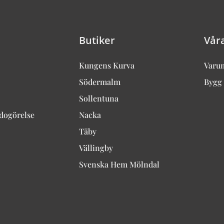
Butiker
Vår
Kungens Kurva
Varu
Södermalm
Bygg 
Sollentuna
edogörelse
Nacka
Täby
Vällingby
Svenska Hem Mölndal