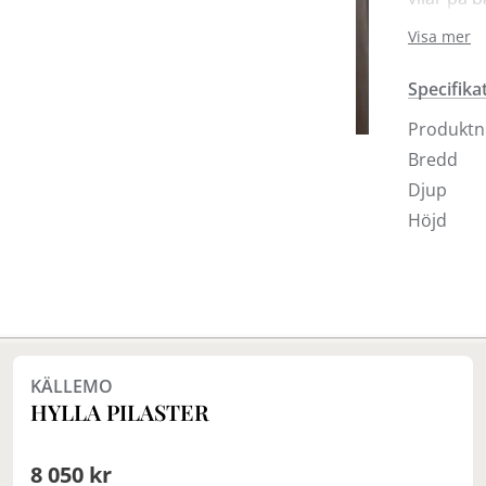
ikoniska 
Visa mer
Visas här
Specifika
beslag i 
1,2 och 5 
Produkt
Bredd
Djup
Höjd
Finns i fler val (5)
KÄLLEMO
HYLLA PILASTER
8 050 kr