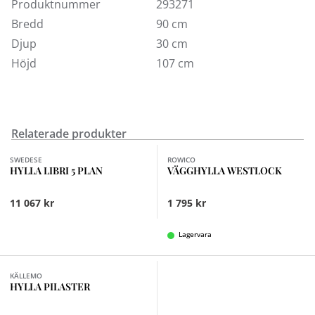
mässingsfärgade beslag i ask och ek med olika
Produktnummer
293271
ytbehandlingar. Finns även med 1,2 och 5 hyllplan i
Bredd
90 cm
olika bredder.
Djup
30 cm
Höjd
107 cm
Relaterade produkter
Finns i fler val (3)
Finns i fler val (2)
SWEDESE
ROWICO
HYLLA LIBRI 5 PLAN
VÄGGHYLLA WESTLOCK
11 067 kr
1 795 kr
Lagervara
Finns i fler val (5)
KÄLLEMO
HYLLA PILASTER