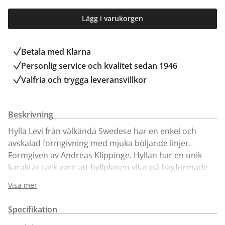
Lägg i varukorgen
Betala med Klarna
Personlig service och kvalitet sedan 1946
Valfria och trygga leveransvillkor
Beskrivning
Hylla Levi från välkända Swedese har en enkel och
avskalad formgivning med mjuka böljande linjer.
Formgiven av Andreas Klippinge. Hyllan har en unik
karaktär tack vare att hyllplanen vilar på bågformade
träkonsoler, en detalj inspirerad av den ikoniska
Visa mer
Lamino-fåtöljen.
Specifikation
Visas här i bredd 90 cm med 3 hyllplan och