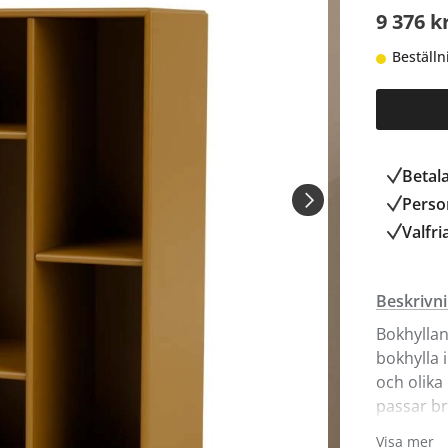
9 376 k
Beställn
Betal
Person
Valfri
Beskrivn
Bokhyllan
bokhylla 
och olika 
passar br
serier. I
Visa mer