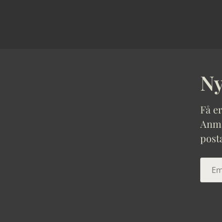
Ny
Få er
Anmäl
post