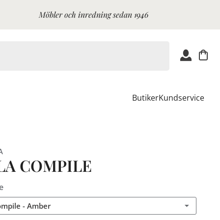
Möbler och inredning sedan 1946
Butiker
Kundservice
A
LA COMPILE
e
ompile - Amber