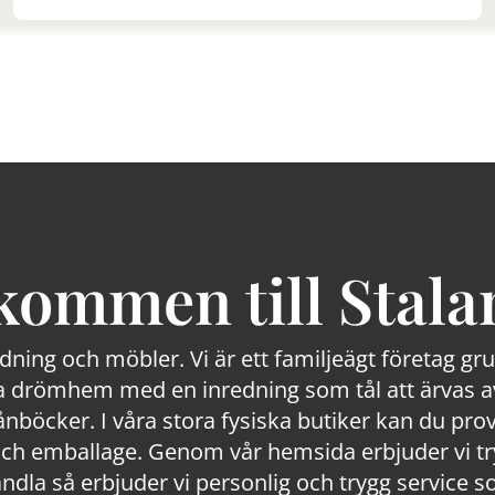
kommen till Stala
edning och möbler. Vi är ett familjeägt företag g
 drömhem med en inredning som tål att ärvas av
lånböcker. I våra stora fysiska butiker kan du prov
 emballage. Genom vår hemsida erbjuder vi trygg
ndla så erbjuder vi personlig och trygg service s