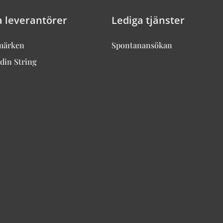
a leverantörer
Lediga tjänster
märken
Spontanansökan
din String