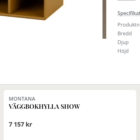
sockel ell
Specifika
Montana v
Produkt
Bredd
Djup
Höjd
Finns i fler val (14)
MONTANA
VÄGGBOKHYLLA SHOW
7 157 kr