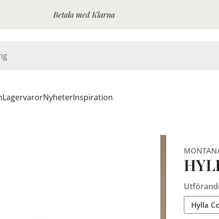
Betala med Klarna
n
Lagervaror
Nyheter
Inspiration
MONTAN
HYL
Utförand
Hylla C