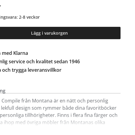
r
ingsvara: 2-8 veckor
Lägg i varukorgen
a med Klarna
lig service och kvalitet sedan 1946
a och trygga leveransvillkor
ing
 Compile från Montana är en nätt och personlig
i lekfull design som rymmer både dina favoritböcker
personliga tillhörigheter. Finns i flera fina färger och
a ihop med övriga möbler från Montanas olika
 butik kan du även beställa Compile med låg eller hög