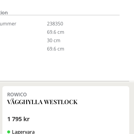
er ben i metall.
tion
isas endast i butik i Täby.
nummer
238350
69.6 cm
30 cm
69.6 cm
Finns i fler val (2)
ROWICO
VÄGGHYLLA WESTLOCK
1 795 kr
Lagervara