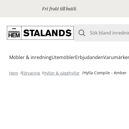
Fri frakt till butik
Möbler & inredning
Utemöbler
Erbjudanden
Varumärke
Hem
Förvaring
Hyllor & vägghyllor
Hylla Compile - Amber