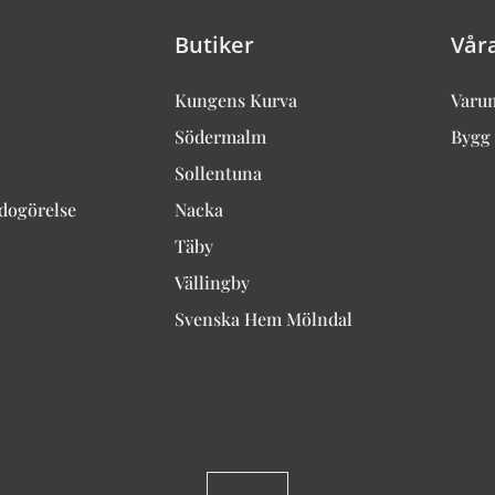
Butiker
Vår
Kungens Kurva
Varu
Södermalm
Bygg 
Sollentuna
edogörelse
Nacka
Täby
Vällingby
Svenska Hem Mölndal