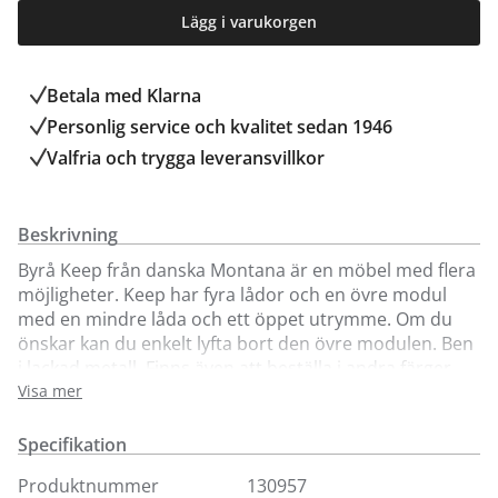
Lägg i varukorgen
Betala med Klarna
Personlig service och kvalitet sedan 1946
Valfria och trygga leveransvillkor
Beskrivning
Byrå Keep från danska Montana är en möbel med flera
möjligheter. Keep har fyra lådor och en övre modul
med en mindre låda och ett öppet utrymme. Om du
önskar kan du enkelt lyfta bort den övre modulen. Ben
i lackad metall. Finns även att beställa i andra färger
samt med sockel eller hjul
Visa mer
Byrån Keep passar lika bra i sovrummet som i hallen
Specifikation
eller vardagsrummet.
Montana visas endast i vår butik i Täby.
Produktnummer
130957