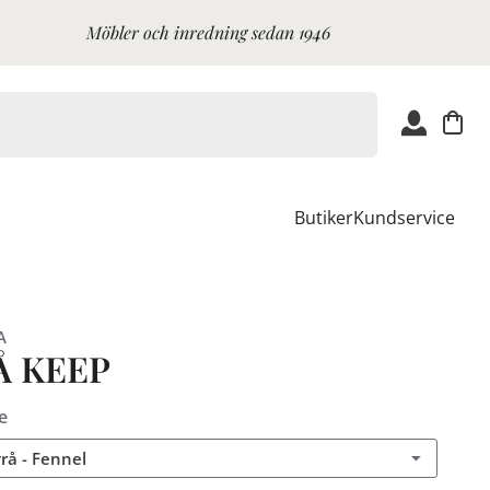
Möbler och inredning sedan 1946
Butiker
Kundservice
A
Å KEEP
e
rå - Fennel