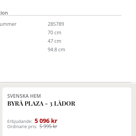
p passar lika bra i sovrummet som i hallen eller
rummet.
tion
isas endast i vår butik i Täby.
nummer
285789
70 cm
47 cm
94.8 cm
Finns i fler val (2)
SVENSKA HEM
BYRÅ PLAZA - 3 LÅDOR
5 096 kr
Erbjudande:
5 995 kr
Ordinarie pris: