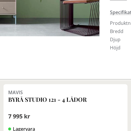
Byrån Kee
vardags
Specifika
Montana v
Produkt
Bredd
Djup
Höjd
MAVIS
BYRÅ STUDIO 121 - 4 LÅDOR
7 995 kr
Lagervara