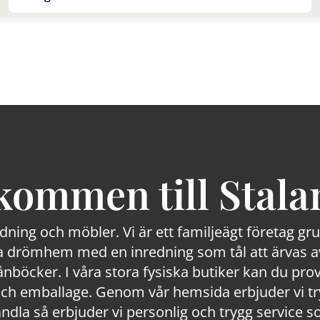
kommen till Stala
edning och möbler. Vi är ett familjeägt företag g
 drömhem med en inredning som tål att ärvas av
lånböcker. I våra stora fysiska butiker kan du prov
 emballage. Genom vår hemsida erbjuder vi trygg
ndla så erbjuder vi personlig och trygg service s