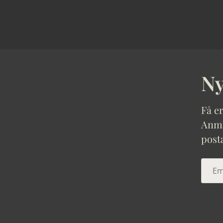
Ny
Få er
Anmäl
post