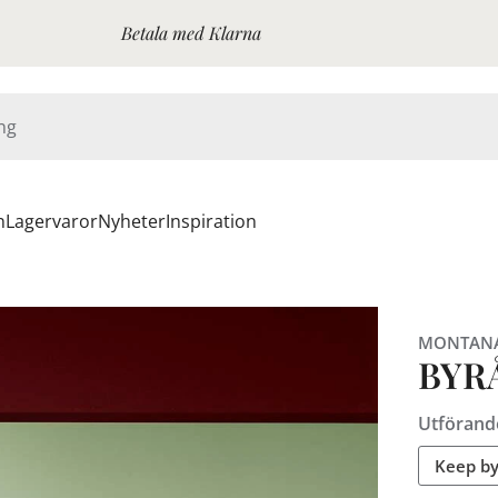
Betala med Klarna
n
Lagervaror
Nyheter
Inspiration
MONTAN
BYR
Utförand
Keep by