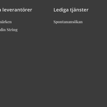
a leverantörer
Lediga tjänster
märken
Spontanansökan
din String