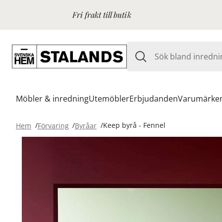
Fri frakt till butik
Möbler & inredning
Utemöbler
Erbjudanden
Varumärke
Hem
Förvaring
Byråar
Keep byrå - Fennel