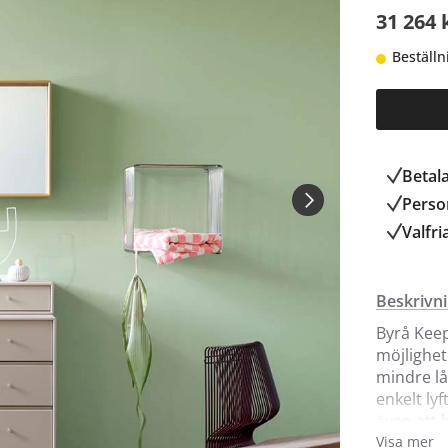
31 264 
Beställn
Betal
Person
Valfri
Beskrivn
Byrå Kee
möjlighet
mindre l
enkelt ly
även att 
Visa mer