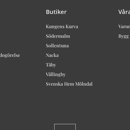
Butiker
Vår
Kungens Kurva
Varu
Södermalm
Bygg 
Sollentuna
edogörelse
Nacka
Täby
Vällingby
Svenska Hem Mölndal