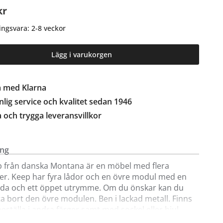
kr
ingsvara: 2-8 veckor
Lägg i varukorgen
a med Klarna
lig service och kvalitet sedan 1946
a och trygga leveransvillkor
ing
p från danska Montana är en möbel med flera
er. Keep har fyra lådor och en övre modul med en
åda och ett öppet utrymme. Om du önskar kan du
fta bort den övre modulen. Ben i lackad metall. Finns
beställa i andra färger samt med sockel eller hjul