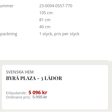
nummer
23-0094-0557-770
105 cm
81 cm
40 cm
örpackning
1 styck, pris per styck
Finns i fler val (2)
SVENSKA HEM
BYRÅ PLAZA - 3 LÅDOR
5 096 kr
Erbjudande:
5 995 kr
Ordinarie pris: