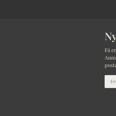
Ny
Få er
Anmäl
post