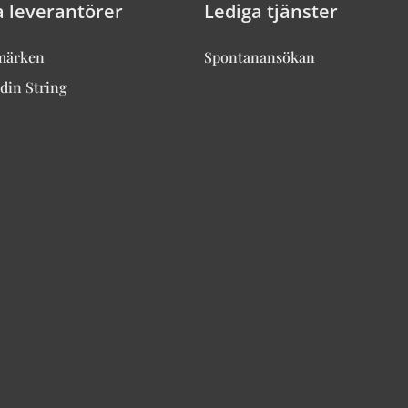
a leverantörer
Lediga tjänster
märken
Spontanansökan
din String