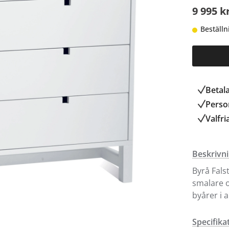
9 995 k
Beställn
Betal
Person
Valfri
Beskrivn
Byrå Fals
smalare o
byårer i 
Specifika