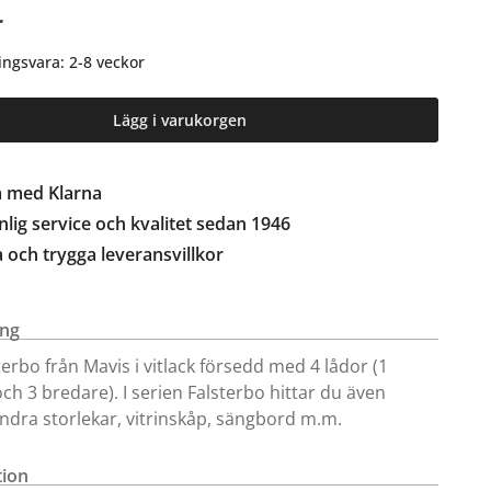
r
ingsvara: 2-8 veckor
Lägg i varukorgen
a med Klarna
lig service och kvalitet sedan 1946
a och trygga leveransvillkor
ing
terbo från Mavis i vitlack försedd med 4 lådor (1
ch 3 bredare). I serien Falsterbo hittar du även
andra storlekar, vitrinskåp, sängbord m.m.
tion