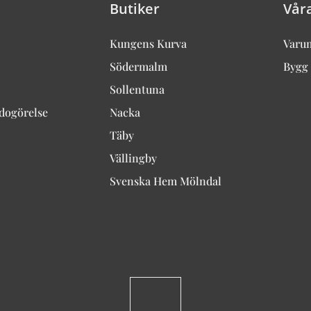
Butiker
Vår
Kungens Kurva
Varu
Södermalm
Bygg 
Sollentuna
edogörelse
Nacka
Täby
Vällingby
Svenska Hem Mölndal