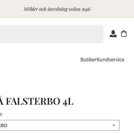
Möbler och inredning sedan 1946
Butiker
Kundservice
Å FALSTERBO 4L
e
RBO