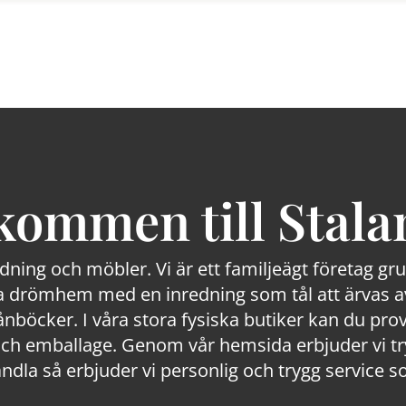
kommen till Stala
edning och möbler. Vi är ett familjeägt företag g
 drömhem med en inredning som tål att ärvas av
lånböcker. I våra stora fysiska butiker kan du prov
 emballage. Genom vår hemsida erbjuder vi trygg
ndla så erbjuder vi personlig och trygg service s