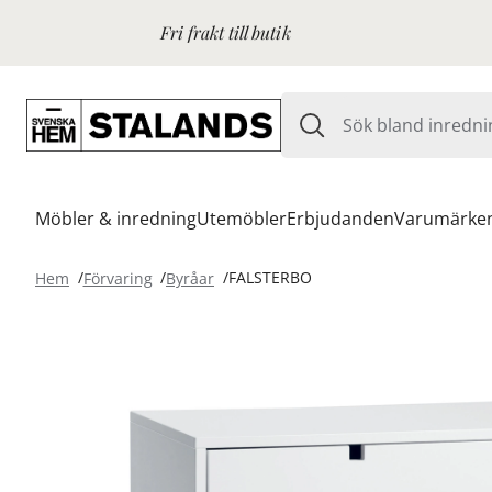
Fri frakt till butik
Möbler & inredning
Utemöbler
Erbjudanden
Varumärke
Hem
Förvaring
Byråar
FALSTERBO