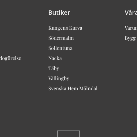
Butiker
Vår
Kungens Kurva
Varu
Södermalm
Bygg 
Sollentuna
edogörelse
Nacka
Täby
Vällingby
Svenska Hem Mölndal