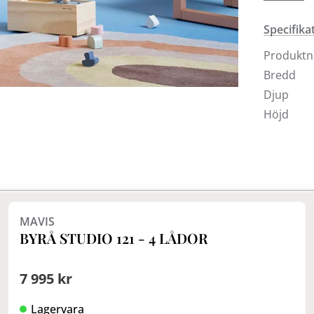
Montana v
Specifika
Produkt
Bredd
Djup
Höjd
MAVIS
BYRÅ STUDIO 121 - 4 LÅDOR
7 995 kr
Lagervara