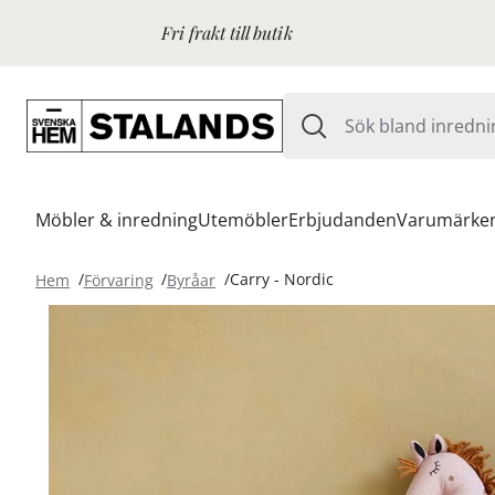
Fri frakt till butik
Möbler & inredning
Utemöbler
Erbjudanden
Varumärke
Hem
Förvaring
Byråar
Carry - Nordic