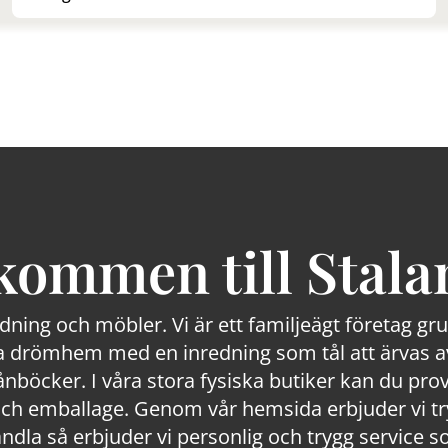
kommen till Stala
edning och möbler. Vi är ett familjeägt företag g
 drömhem med en inredning som tål att ärvas av
lånböcker. I våra stora fysiska butiker kan du prov
 emballage. Genom vår hemsida erbjuder vi trygg
ndla så erbjuder vi personlig och trygg service s