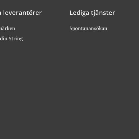
a leverantörer
Lediga tjänster
märken
Spontanansökan
din String