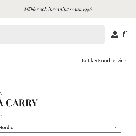
Möbler och inredning sedan 1946
Butiker
Kundservice
A
Å CARRY
e
Nordic