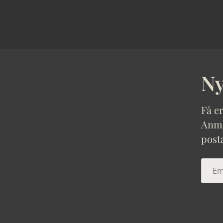
Ny
Få er
Anmäl
post