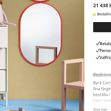
21 438 
Beställn
Betal
Person
Valfri
Beskrivn
Byrå Carr
fina färg
beställa 
ben i and
sockel ell
Visa mer