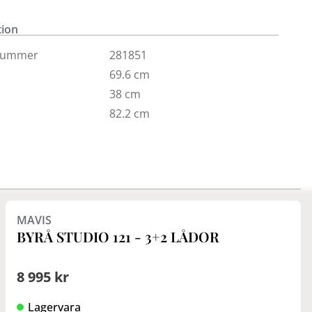
isas endast i vår butik i Täby.
tion
nummer
281851
69.6 cm
38 cm
82.2 cm
MAVIS
BYRÅ STUDIO 121 - 3+2 LÅDOR
8 995 kr
Lagervara