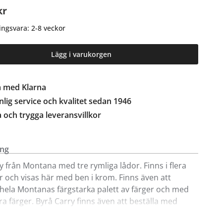
kr
ingsvara: 2-8 veckor
Lägg i varukorgen
a med Klarna
lig service och kvalitet sedan 1946
a och trygga leveransvillkor
ing
y från Montana med tre rymliga lådor. Finns i flera
er och visas här med ben i krom. Finns även att
i hela Montanas färgstarka palett av färger och med
ra färger. Byrå Carry finns även att beställa med
er hjul.